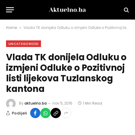
Home
Vlada TK donijela Odluku o izmjeni Odluke o Pozitivnoj listi lijekova Tuzlanskog kantona
»
UNCATEGORIZED
Vlada TK donijela Odluku o
izmjeni Odluke o Pozitivnoj
listi lijekova Tuzlanskog
kantona
By
aktuelno.ba
nov 5, 2015
1 Min Read
Podijeli