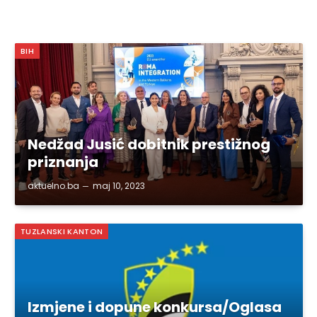
BIH
Nedžad Jusić dobitnik prestižnog
priznanja
aktuelno.ba
maj 10, 2023
TUZLANSKI KANTON
Izmjene i dopune konkursa/Oglasa