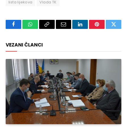
lista lijekova
Vlada TK
Facebook
WhatsApp
Copy
Email
LinkedIn
Pinterest
Twitte
Link
VEZANI ČLANCI