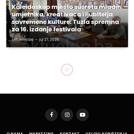
Kaleidoskop mjesto susreta mladih
umjetnika, kreativaca i ljubitelja
savremene kulture: Tuzla spremna
za 16. izdanje festivala
aktuelno.ba
jul 27, 2026
Facebook
Instagram
YouTube
O NAMA
MARKETING
KONTAKT
USLOVI KORIŠTENJA