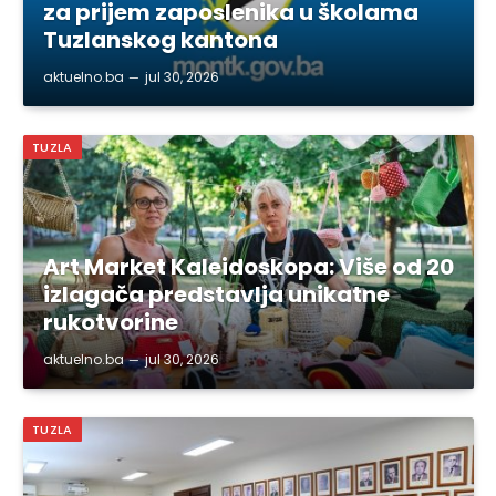
za prijem zaposlenika u školama
Tuzlanskog kantona
aktuelno.ba
jul 30, 2026
TUZLA
Art Market Kaleidoskopa: Više od 20
izlagača predstavlja unikatne
rukotvorine
aktuelno.ba
jul 30, 2026
TUZLA