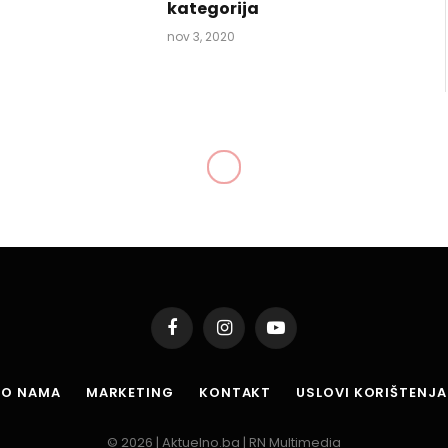
kategorija
nov 3, 2020
a: Omladinski iftar uz
ložbu kaligrafskih
Podijeli
1 Min Read