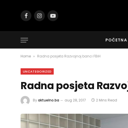
Facebook
Instagram
YouTube
POČETNA
Home
Radna posjeta Razvojnoj banci FBiH
»
UNCATEGORIZED
Radna posjeta Razvoj
By
aktuelno.ba
aug 28, 2017
2 Mins Read