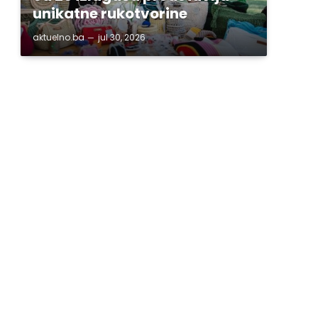
unikatne rukotvorine
aktuelno.ba
jul 30, 2026