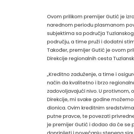
Ovom prilikom premijer Gutić je izr
narednom periodu plasmanom povolj
subjektima sa područja Tuzlanskog
području, a time pruži i dodatni st
Također, premijer Gutić je ovom pr
Direkcije regionalnih cesta Tuzlans
„Kreditno zaduženje, a time i osigura
način da kvalitetno i brzo regiona
zadovoljavajući nivo. U protivnom, o
Direkcije, mi svake godine možemo r
dionica. Ovim kreditnim sredstvima 
putne pravce, te povezati privredn
je premijer Gutić i dodao da će se 
doprinijeti i povećanju stepena si