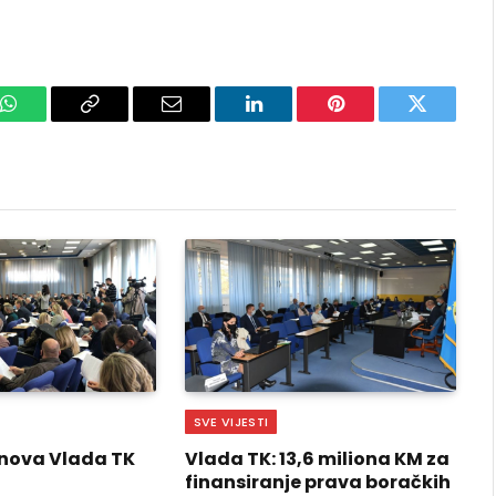
k
WhatsApp
Copy
Email
LinkedIn
Pinterest
Twitter
Link
SVE VIJESTI
nova Vlada TK
Vlada TK: 13,6 miliona KM za
finansiranje prava boračkih