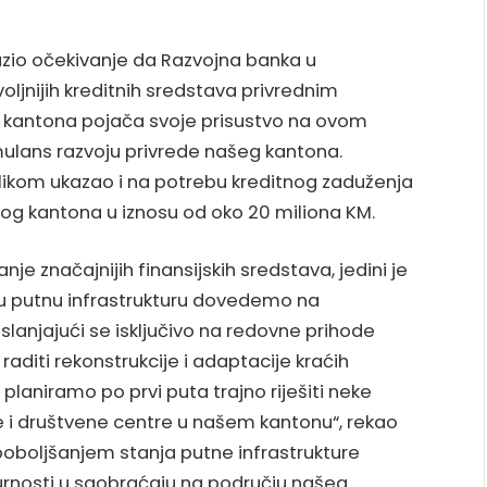
azio očekivanje da Razvojna banka u
nijih kreditnih sredstava privrednim
 kantona pojača svoje prisustvo na ovom
imulans razvoju privrede našeg kantona.
ilikom ukazao i na potrebu kreditnog zaduženja
kog kantona u iznosu od oko 20 miliona KM.
nje značajnijih finansijskih sredstava, jedini je
lnu putnu infrastrukturu dovedemo na
slanjajući se isključivo na redovne prihode
aditi rekonstrukcije i adaptacije kraćih
planiramo po prvi puta trajno riješiti neke
e i društvene centre u našem kantonu“, rekao
poboljšanjem stanja putne infrastrukture
gurnosti u saobraćaju na području našeg