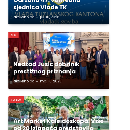
sjednica Vlade TK
aktuelno.ba
jul 30, 2026
BIH
Nedžad Jusić dobitnik
prestižnog priznanja
aktuelno.ba
maj 10, 2023
TUZLA
Art Market Kaleidoskopa: Više
od 20 izlagača predstavlja