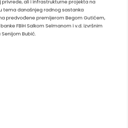
privrede, ali i infrastrukturne projekta na
 su tema današnjeg radnog sastanka
tona predvođene premijerom Begom Gutićem,
banke FBiH Salkom Selmanom i v.d. izvršnim
 Senijom Bubić.