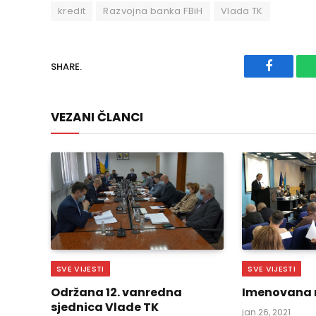
kredit
Razvojna banka FBiH
Vlada TK
SHARE.
Faceboo
VEZANI ČLANCI
SVE VIJESTI
SVE VIJESTI
Održana 12. vanredna
Imenovana 
sjednica Vlade TK
jan 26, 2021