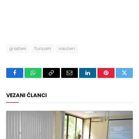
građani
Turizam
vaučeri
Facebook
WhatsApp
Copy
Email
LinkedIn
Pinterest
Twitte
Link
VEZANI ČLANCI