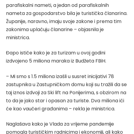
parafiskalni nameti, a jedan od parafiskalnih
nameta za gospodarstvo bila je turistička članarina.
Županije, naravno, imaju svoje zakone i prema tim
zakonima uplaćuju članarine – objasnila je
ministrica.
Đapo ističe kako je za turizam u ovoj godini
izdvojeno 5 miliona maraka iz Budžeta FBiH.
– Mi smo s 1.5 miliona izašli u susret inicijativi 78
zastupnika u Zastupničkom domu koji su tražili da se
taj iznos izdvoji za Ski lift na Ponijerima, s obzirom na
to da je jako star i opasan za turiste. Dva miliona ići
će kao vaučeri građanima – rekla je ministrica.
Naglašava kako je Vlada za vrijeme pandemije
pomogla turističkim radnicima i ekonomiji, ali kako