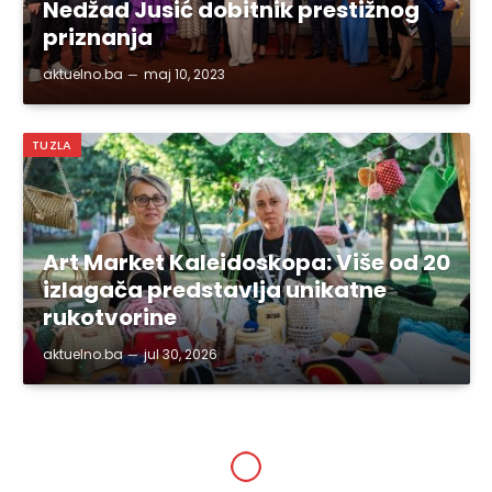
Nedžad Jusić dobitnik prestižnog
priznanja
aktuelno.ba
maj 10, 2023
TUZLA
Art Market Kaleidoskopa: Više od 20
izlagača predstavlja unikatne
rukotvorine
aktuelno.ba
jul 30, 2026