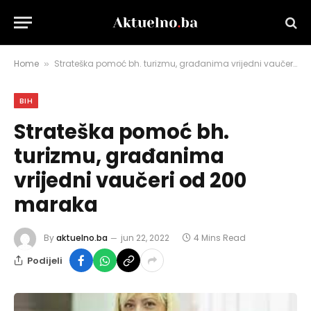
Home
Strateška pomoć bh. turizmu, građanima vrijedni vaučeri od 200 maraka
»
BIH
Strateška pomoć bh.
turizmu, građanima
vrijedni vaučeri od 200
maraka
By
aktuelno.ba
jun 22, 2022
4 Mins Read
Podijeli