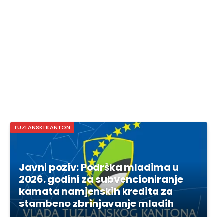
TUZLANSKI KANTON
Javni poziv: Podrška mladima u
2026. godini za subvencioniranje
kamata namjenskih kredita za
stambeno zbrinjavanje mladih