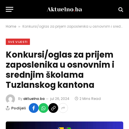
Home
Konkursi/oglas za prijem zaposlenika u osnovnim i srednjim školama Tuzlanskog kantona
»
SVE VIJESTI
Konkursi/oglas za prijem
zaposlenika u osnovnim i
srednjim školama
Tuzlanskog kantona
By
aktuelno.ba
jul 26, 2024
2 Mins Read
Podijeli