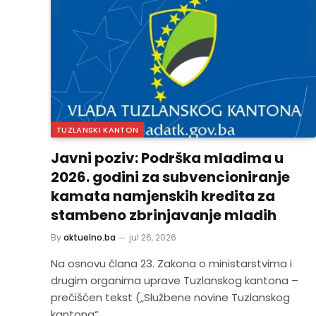
TUZLANSKI KANTON
Javni poziv: Podrška mladima u
2026. godini za subvencioniranje
kamata namjenskih kredita za
stambeno zbrinjavanje mladih
By
aktuelno.ba
jul 26, 2026
Na osnovu člana 23. Zakona o ministarstvima i
drugim organima uprave Tuzlanskog kantona –
prečišćen tekst („Službene novine Tuzlanskog
kantona“,…