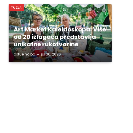
TUZLA
Art Market Kaleidoskopa: Više
od 20 izlagača predstavlja
unikatne rukotvorine
aktuelno.ba
jul 30, 2026