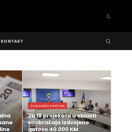
KONTAKT
TUZLANSKI KANTON
alna
Za 18 projekata u oblasti
sane
saobraćaja izdvojeno
dine
gotovo 40.000 KM