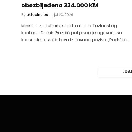
obezbijeđeno 334.000 KM
By
aktuelno.ba
jul 23, 2026
Ministar za kulturu, sport i mlade Tuzlanskog
kantona Damir Gazdić potpisao je ugovore sa
korisnicima sredstava iz Javnog poziva ,,Podrška…
LOA