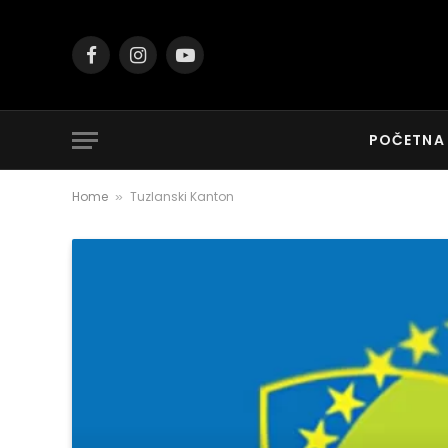
Facebook
Instagram
YouTube
POČETNA
Home
Tuzlanski Kanton
»