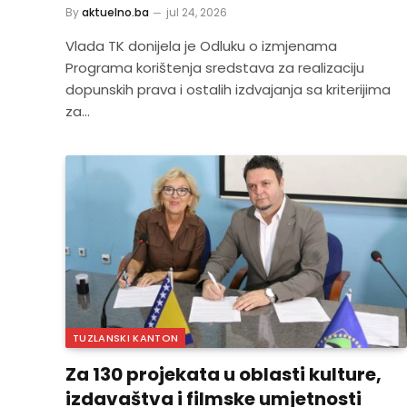
By
aktuelno.ba
jul 24, 2026
Vlada TK donijela je Odluku o izmjenama
Programa korištenja sredstava za realizaciju
dopunskih prava i ostalih izdvajanja sa kriterijima
za…
TUZLANSKI KANTON
Za 130 projekata u oblasti kulture,
izdavaštva i filmske umjetnosti