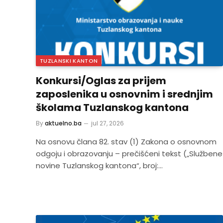
TUZLANSKI KANTON
Konkursi/Oglas za prijem
zaposlenika u osnovnim i srednjim
školama Tuzlanskog kantona
By
aktuelno.ba
jul 27, 2026
Na osnovu člana 82. stav (1) Zakona o osnovnom
odgoju i obrazovanju – prečišćeni tekst („Službene
novine Tuzlanskog kantona“, broj:…