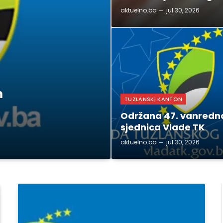
aktuelno.ba
jul 30, 2026
m
TUZLANSKI KANTON
Održana 47. vanredn
sjednica Vlade TK
aktuelno.ba
jul 30, 2026