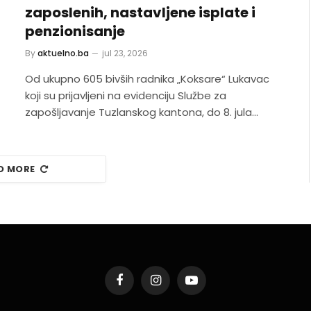
zaposlenih, nastavljene isplate i
penzionisanje
By
aktuelno.ba
jul 23, 2026
Od ukupno 605 bivših radnika „Koksare“ Lukavac
koji su prijavljeni na evidenciju Službe za
zapošljavanje Tuzlanskog kantona, do 8. jula…
D MORE
Facebook
Instagram
YouTube