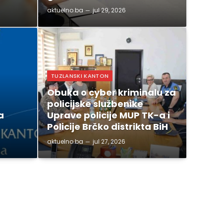
aktuelno.ba
jul 29, 2026
TUZLANSKI KANTON
Obuka o cyber kriminalu za
policijske službenike
a
Uprave policije MUP TK-a i
Policije Brčko distrikta BiH
aktuelno.ba
jul 27, 2026