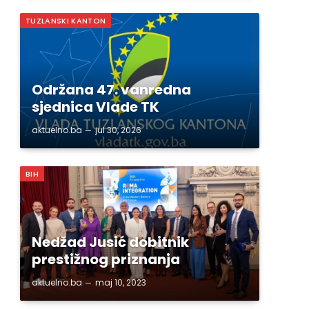
TUZLANSKI KANTON
Održana 47. vanredna
sjednica Vlade TK
aktuelno.ba
jul 30, 2026
BIH
Nedžad Jusić dobitnik
prestižnog priznanja
aktuelno.ba
maj 10, 2023