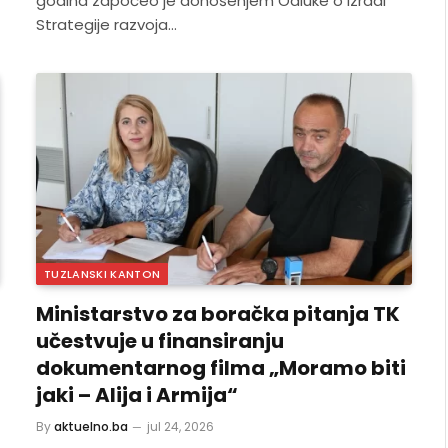
godina započeo je donošenjem Odluke o izradi
Strategije razvoja…
TUZLANSKI KANTON
Ministarstvo za boračka pitanja TK
učestvuje u finansiranju
dokumentarnog filma „Moramo biti
jaki – Alija i Armija“
By
aktuelno.ba
jul 24, 2026