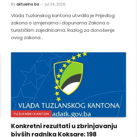
By
aktuelno.ba
jul 24, 2026
Vlada Tuzlanskog kantona utvrdila je Prijedlog
zakona o izmjenama i dopunama Zakona o
turističkim zajednicama. Razlog za donošenje
ovog zakona…
TUZLANSKI KANTON
Konkretni rezultati u zbrinjavanju
bivših radnika Koksare: 198