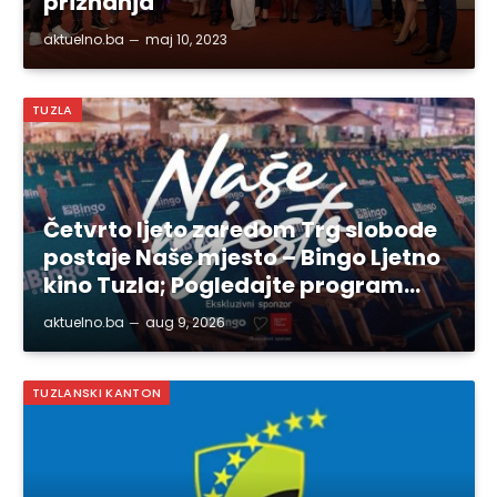
priznanja
aktuelno.ba
maj 10, 2023
TUZLA
Četvrto ljeto zaredom Trg slobode
postaje Naše mjesto – Bingo Ljetno
kino Tuzla; Pogledajte program…
aktuelno.ba
aug 9, 2026
TUZLANSKI KANTON