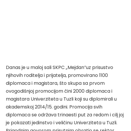
Danas je u maloj sali SKPC „Mejdan“uz prisustvo
njihovih roditelja i prijatelja, promovirano 1100
diplomaca i magistara, što skupa sa prvom
ovogodišnjoj promocijom čini 2000 diplomaca i
magistara Univerziteta u Tuzli koji su diplomirali u
akademskoj 2014/15. godini. Promocija svih
diplomaca se održava trinaesti put za redom i cilj joj
je pokazati jedinstvo i veličinu Univerziteta u Tuzli.
Prigodnim govorom prisutnim obratio se rektor