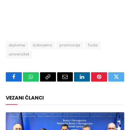
diplome
Izdvojeno
promocija
Tuzla
univerzitet
Facebook
WhatsApp
Copy
Email
LinkedIn
Pinterest
Twitte
Link
VEZANI ČLANCI