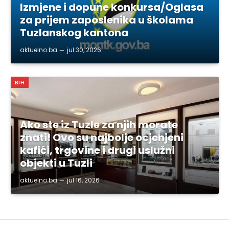
Izmjene i dopune konkursa/Oglasa
za prijem zaposlenika u školama
Tuzlanskog kantona
aktuelno.ba
jul 30, 2026
BIH
Ako ste iz Tuzle za njih morate
znati! Ovo su najbolje ocjenjeni
kafići, trgovine i drugi uslužni
objekti u Tuzli
aktuelno.ba
jul 16, 2026