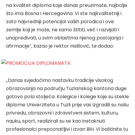
na kvalitet diploma koje danas preuzimate, najbolje
što ima Bosna i Hercegovina. Vi ste najkvalitetniji i
zato najvredniji potencijal vaših porodica i ove
zemlje koji je može, ne samo štititi, več i razvijati i
unapređivati, u svim oblastima njenog postojanja i
afirmacije“, kazao je rektor Halilović, te dodao:
„Danas svjedočimo nastavku tradicije visokog
obrazovanja na području Tuzlanskog kantona duge
gotovo pola stoljeća. Kolegice i kolege koje su stekle
diplome Univerziteta u Tuzli prije vas izgradili su našu
privredu, obrazovni i zdravstveni sistem, kulturu,
nauku, sport, realizirali su se kao instaknuti
profesionalci prepoznatljivi i izvan BiH. Vi baštinite tu