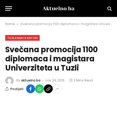
Home
Svečana promocija 1100 diplomaca i magistara Univerziteta u Tuzli
»
TUZLANSKI KANTON
Svečana promocija 1100
diplomaca i magistara
Univerziteta u Tuzli
By
aktuelno.ba
nov 24, 2015
2 Mins Read
Podijeli