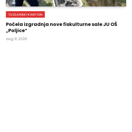
TUZLANSKI KANTON
Počela izgradnja nove fiskulturne sale JU OŠ
„Poljice“
aug 9, 2026