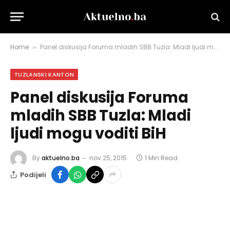
Home
Panel diskusija Foruma mladih SBB Tuzla: Mladi ljudi mogu voditi BiH
»
TUZLANSKI KANTON
Panel diskusija Foruma
mladih SBB Tuzla: Mladi
ljudi mogu voditi BiH
By
aktuelno.ba
nov 25, 2015
1 Min Read
Podijeli