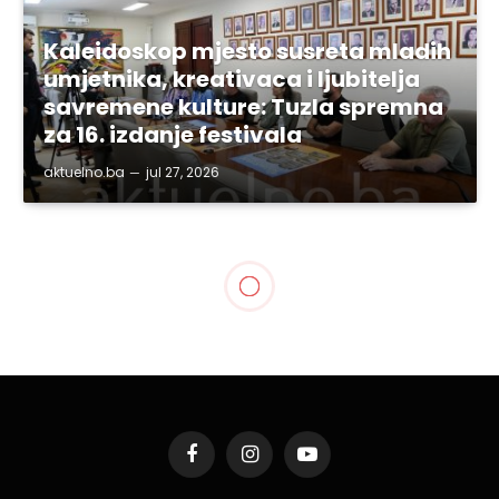
Kaleidoskop mjesto susreta mladih
umjetnika, kreativaca i ljubitelja
savremene kulture: Tuzla spremna
za 16. izdanje festivala
aktuelno.ba
jul 27, 2026
Facebook
Instagram
YouTube