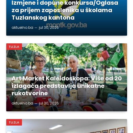
Izmjene i dopune konkursa/Oglasa
za prijem zaposlenika u školama
Tuzlanskog kantona
aktuelno.ba
jul 30, 2026
TUZLA
Art Market Kaleidoskopa: Više od 20
izlagača predstavlja unikatne
rukotvorine
aktuelno.ba
jul 30, 2026
TUZLA