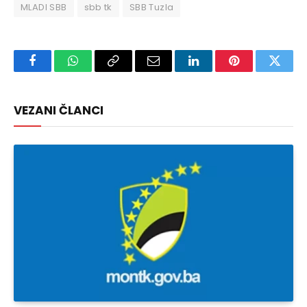
MLADI SBB
sbb tk
SBB Tuzla
Facebook
WhatsApp
Copy
Email
LinkedIn
Pinterest
Twitte
Link
VEZANI ČLANCI