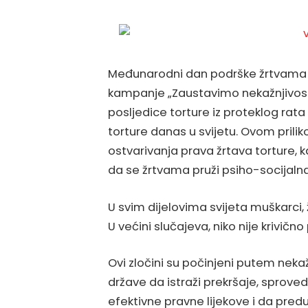
Međunarodni dan podrške žrtvama to
kampanje „Zaustavimo nekažnjivost 
posljedice torture iz proteklog rata 
torture danas u svijetu. Ovom prilik
ostvarivanja prava žrtava torture, 
da se žrtvama pruži psiho-socijaln
U svim dijelovima svijeta muškarci,
U većini slučajeva, niko nije krivičn
Ovi zločini su počinjeni putem nek
države da istraži prekršaje, sprove
efektivne pravne lijekove i da pred