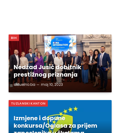
BIH
Nedžad Jusić dobitnik
prestižnog priznanja
aktuelno.ba
maj 10, 2023
TUZLANSKI KANTON
Izmjene i dopune
konkursa/Oglasa za prijem
zaposlenika u školama