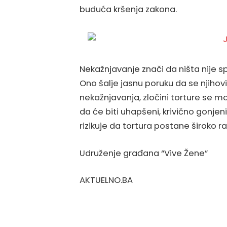
buduća kršenja zakona.
Nekažnjavanje znači da ništa nije s
Ono šalje jasnu poruku da se njihovi 
nekažnjavanja, zločini torture se m
da će biti uhapšeni, krivično gonjen
rizikuje da tortura postane široko r
Udruženje građana “Vive Žene”
AKTUELNO.BA