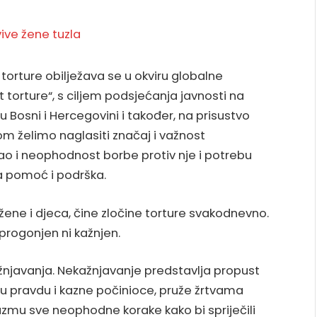
rture obilježava se u okviru globalne
torture“, s ciljem podsjećanja javnosti na
u Bosni i Hercegovini i također, na prisustvo
om želimo naglasiti značaj i važnost
kao i neophodnost borbe protiv nje i potrebu
a pomoć i podrška.
 žene i djeca, čine zločine torture svakodnevno.
o progonjen ni kažnjen.
ažnjavanja. Nekažnjavanje predstavlja propust
du pravdu i kazne počinioce, pruže žrtvama
uzmu sve neophodne korake kako bi spriječili