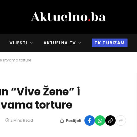
VIJESTI
AKTUELNA TV
TK TURIZAM
ke žrtvama torture
n “Vive Žene” i
rtvama torture
Podijeli
2 Mins Read