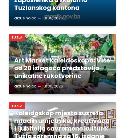
Tuzlanskog kantona
aktuelno.ba
jul 30, 2026
TUZLA
Art Market Kaleidoskopa: Više
od 20 izlagača predstavlja
unikatne rukotvorine
aktuelno.ba
jul 30, 2026
TUZLA
Kaleidoskop mjesto susreta
mladih umjetnika, kreativaca
i ljubitelja savremene kulture:
Tuzla spremna za 16. izdanje