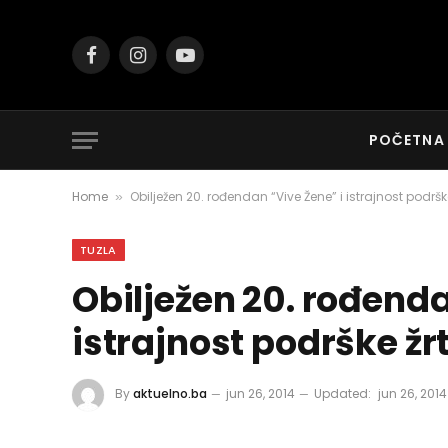
Facebook
Instagram
YouTube
POČETNA
Home
Obilježen 20. rođendan “Vive Žene” i istrajnost podrš
»
TUZLA
Obilježen 20. rođenda
istrajnost podrške ž
By
aktuelno.ba
jun 26, 2014
Updated:
jun 26, 2014