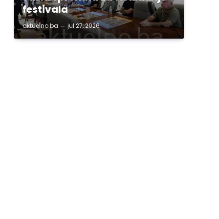
festivala
aktuelno.ba
jul 27, 2026