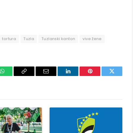
tortura
Tuzla
Tuzlanski kanton
vive žene
k
WhatsApp
Copy
Email
LinkedIn
Pinterest
Twitter
Link