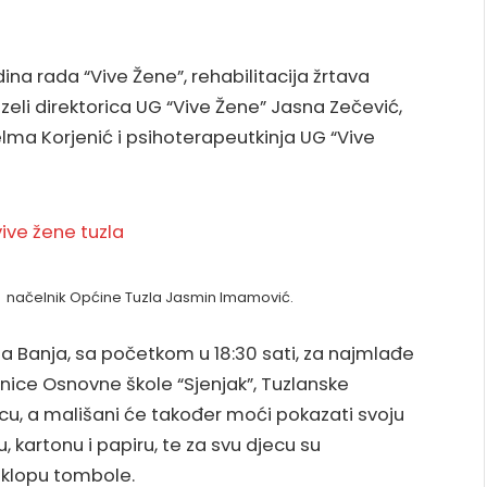
ina rada “Vive Žene”, rehabilitacija žrtava
zeli direktorica UG “Vive Žene” Jasna Zečević,
elma Korjenić i psihoterapeutkinja UG “Vive
io načelnik Općine Tuzla Jasmin Imamović.
ja Banja, sa početkom u 18:30 sati, za najmlađe
enice Osnovne škole “Sjenjak”, Tuzlanske
licu, a mališani će također moći pokazati svoju
 kartonu i papiru, te za svu djecu su
sklopu tombole.