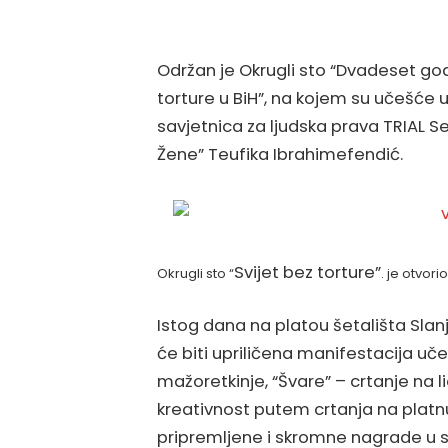
Održan je Okrugli sto “Dvadeset god
torture u BiH”, na kojem su učešće u
savjetnica za ljudska prava TRIAL S
Žene” Teufika Ibrahimefendić.
Svijet bez torture”
Okrugli sto “
. je otvor
Istog dana na platou šetališta Slan
će biti upriličena manifestacija uč
mažoretkinje, “Švare” – crtanje na 
kreativnost putem crtanja na platnu,
pripremljene i skromne nagrade u 