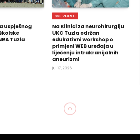
SVE VIJESTI
a uspješnog
Na Klinici za neurohirurgiju
školske
UKC Tuzla održan
NRA Tuzla
edukativni workshop o
primjeni WEB uređaja u
liječenju intrakranijalnih
aneurizmi
jul 17, 2026