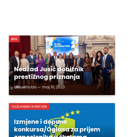
BIH
Nedžad Jusić dobitnik
prestižnog priznanja
aktuelno.ba
maj 10, 2023
TUZLANSKI KANTON
Izmjene i dopune
konkursa/Oglasa za prijem
zaposlenika u školama