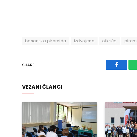
bosanska piramida
Izdvojeno
otkriće
piram
SHARE.
Faceboo
VEZANI ČLANCI