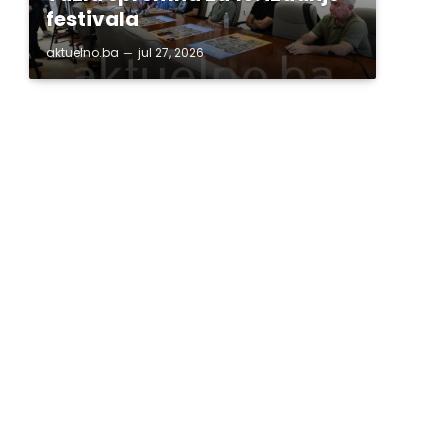
festivala
aktuelno.ba
jul 27, 2026