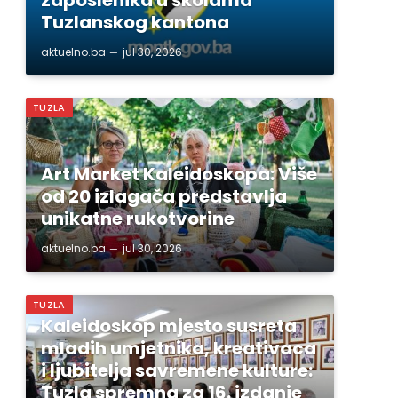
Tuzlanskog kantona
aktuelno.ba
jul 30, 2026
TUZLA
Art Market Kaleidoskopa: Više
od 20 izlagača predstavlja
unikatne rukotvorine
aktuelno.ba
jul 30, 2026
TUZLA
Kaleidoskop mjesto susreta
mladih umjetnika, kreativaca
i ljubitelja savremene kulture:
Tuzla spremna za 16. izdanje