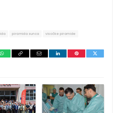
ida
piramida sunca
visočke piramide
k
WhatsApp
Copy
Email
LinkedIn
Pinterest
Twitter
Link