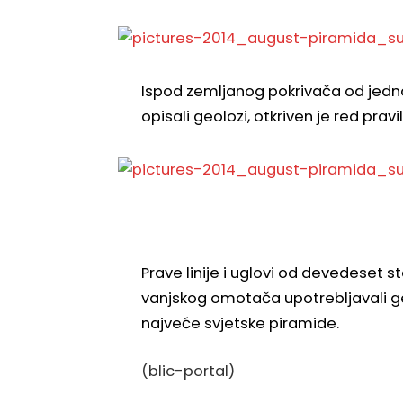
Ispod zemljanog pokrivača od jedno
opisali geolozi, otkriven je red prav
Prave linije i uglovi od devedeset s
vanjskog omotača upotrebljavali ge
najveće svjetske piramide.
(blic-portal)