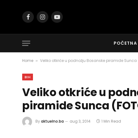
Facebook
Instagram
YouTube
POČETNA
Home
Veliko otkriće u podnožju Bosanske piramide Sunca
»
BIH
Veliko otkriće u pod
piramide Sunca (FO
By
aktuelno.ba
aug 3, 2014
1 Min Read