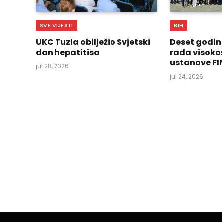
SVE VIJESTI
BIH
UKC Tuzla obilježio Svjetski
Deset godin
dan hepatitisa
rada visoko
ustanove FI
jul 28, 2026
jul 24, 2026