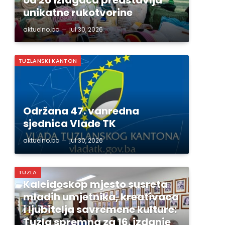
unikatne rukotvorine
aktuelno.ba
jul 30, 2026
TUZLANSKI KANTON
Održana 47. vanredna
sjednica Vlade TK
aktuelno.ba
jul 30, 2026
TUZLA
Kaleidoskop mjesto susreta
mladih umjetnika, kreativaca
i ljubitelja savremene kulture:
Tuzla spremna za 16. izdanje