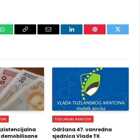
k
WhatsApp
Copy
Email
LinkedIn
Pinterest
Twitter
Link
TON
TUZLANSKI KANTON
zistencijalna
Održana 47. vanredna
 demobilisane
sjednica Vlade TK