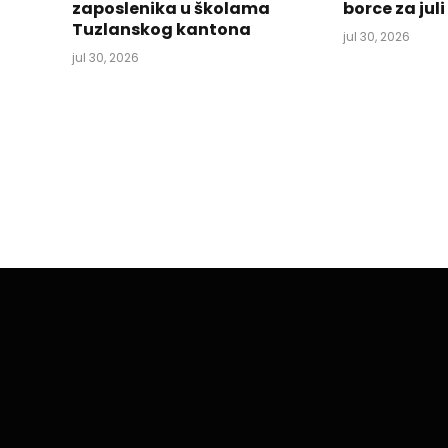
zaposlenika u školama
borce za jul
Tuzlanskog kantona
jul 30, 2026
jul 30, 2026