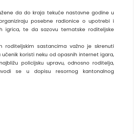
žene da do kraja tekuće nastavne godine u
rganiziraju posebne radionice o upotrebi i
ih igrica, te da sazovu tematske roditeljske
 roditeljskim sastancima važno je skrenuti
a učenik koristi neku od opasnih internet igara,
ajbližu policijsku upravu, odnosno roditelja,
 navodi se u dopisu resornog kantonalnog