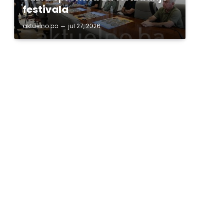
festivala
aktuelno.ba
jul 27, 2026