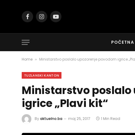
Facebook
Instagram
YouTube
POČETNA
Home
Ministarstvo poslalo upozorenje povodom igrice „Plav
»
TUZLANSKI KANTON
Ministarstvo poslal
igrice „Plavi kit“
By
aktuelno.ba
maj 25, 2017
1 Min Read