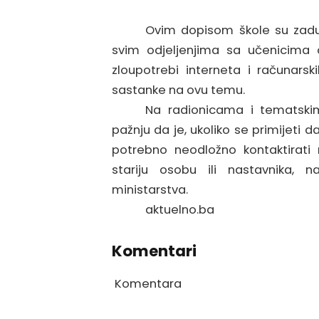
Ovim dopisom škole su zadu
svim odjeljenjima sa učenicima o
zloupotrebi interneta i računarsk
sastanke na ovu temu.
Na radionicama i tematskim
pažnju da je, ukoliko se primijeti d
potrebno neodložno kontaktirati n
stariju osobu ili nastavnika,
ministarstva.
aktuelno.ba
Komentari
Komentara