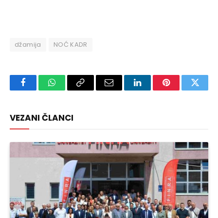
džamija
NOĆ KADR
Facebook
WhatsApp
Copy
Email
LinkedIn
Pinterest
Twitte
Link
VEZANI ČLANCI