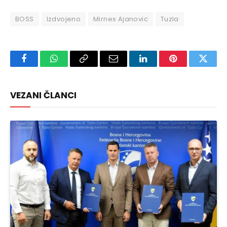
BOSS
Izdvojeno
Mirnes Ajanovic
Tuzla
Facebook
WhatsApp
Copy
Email
LinkedIn
Pinterest
Twitte
Link
VEZANI ČLANCI