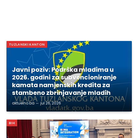
TUZLANSKI KANTON
Javni poziv: Podrška mladima u
2026. godini za subvencioniranje
kamata namjenskih kredita za
stambeno zbrinjavanje mladih
aktuelno.ba
jul 26, 2026
BIH