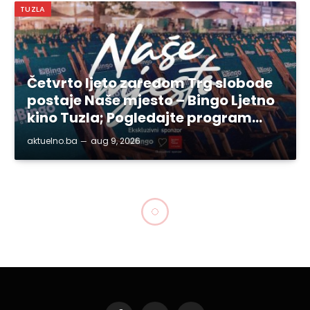
TUZLA
Četvrto ljeto zaredom Trg slobode
postaje Naše mjesto – Bingo Ljetno
kino Tuzla; Pogledajte program…
aktuelno.ba
aug 9, 2026
TUZLA
U Tuzli počeo Prvi
dvodnevni kongres o