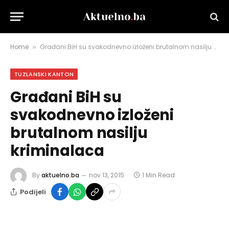
Home
Građani BiH su svakodnevno izloženi brutalnom nasilju kriminalaca
»
TUZLANSKI KANTON
Građani BiH su
svakodnevno izloženi
brutalnom nasilju
kriminalaca
By
aktuelno.ba
nov 13, 2015
1 Min Read
Podijeli