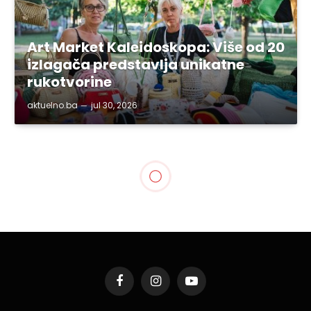
Art Market Kaleidoskopa: Više od 20
izlagača predstavlja unikatne
rukotvorine
aktuelno.ba
jul 30, 2026
TUZLANSKI KANTON
Delegacija Vlade TK na „19.
teočanskim danima
otpora“