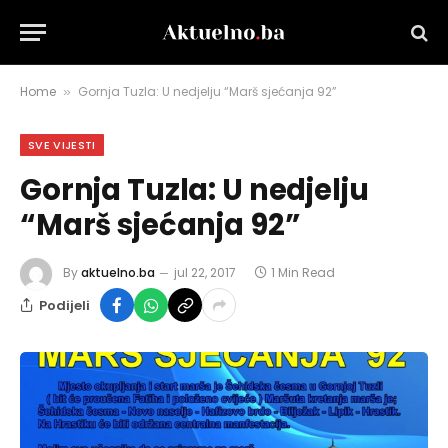
Home
Gornja Tuzla: U nedjelju “Marš sjećanja 92”
»
SVE VIJESTI
Gornja Tuzla: U nedjelju
“Marš sjećanja 92”
By
aktuelno.ba
jul 22, 2017
1 Min Read
Podijeli