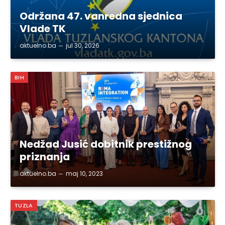
Održana 47. vanredna sjednica
Vlade TK
aktuelno.ba
jul 30, 2026
BIH
Nedžad Jusić dobitnik prestižnog
priznanja
aktuelno.ba
maj 10, 2023
TUZLA