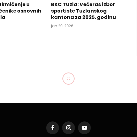
akmičenje u
BKC Tuzla: Večeras izbor
učenike osnovnih
sportiste Tuzlanskog
ola
kantona za 2025. godinu
jan 29, 2026
Facebook
Instagram
YouTube