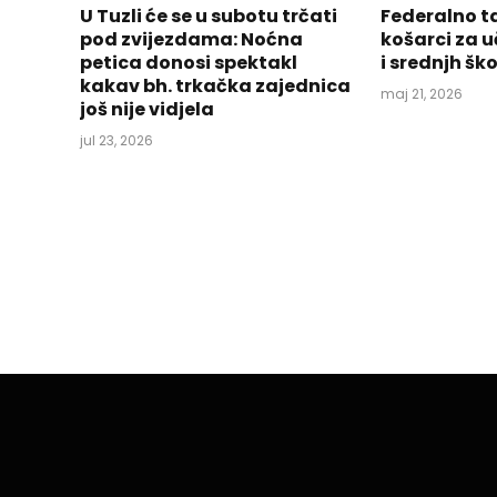
U Tuzli će se u subotu trčati
Federalno t
pod zvijezdama: Noćna
košarci za 
petica donosi spektakl
i srednjh šk
kakav bh. trkačka zajednica
maj 21, 2026
još nije vidjela
jul 23, 2026