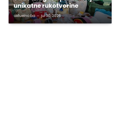
unikatne rukotvorine
aktuelno.ba
jul 30, 2026