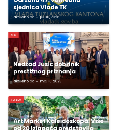
sjednica Vlade TK
aktuelno.ba
jul 30, 2026
BIH
Nedžad Jusić dobitnik
prestižnog priznanja
aktuelno.ba
maj 10, 2023
TUZLA
Art Market Kaleidoskopa: Više
od 20 izlagača predstavlja