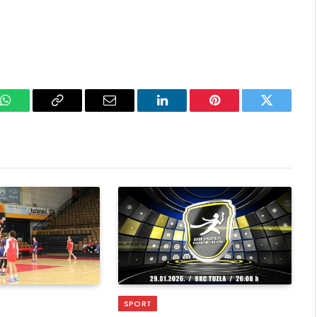
k
WhatsApp
Copy
Email
LinkedIn
Pinterest
Twitter
Link
SPORT