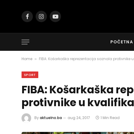
Facebook
Instagram
YouTube
POČETNA
Home
FIBA: Košarkaška reprezentacija saznala protivnike u
»
SPORT
FIBA: Košarkaška rep
protivnike u kvalifik
By
aktuelno.ba
aug 24, 2017
1 Min Read