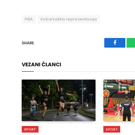
FIBA
Košarkaška reprezentacija
SHARE.
Faceboo
VEZANI ČLANCI
SPORT
SPORT