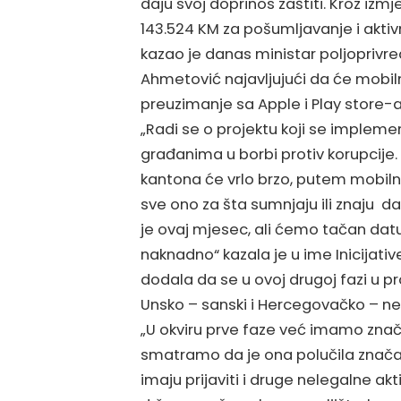
daju svoj doprinos zaštiti. Kroz iz
143.524 KM za pošumljavanje i aktiv
kazao je danas ministar poljoprivr
Ahmetović najavljujući da će mobiln
preuzimanje sa Apple i Play store-a
„Radi se o projektu koji se implem
građanima u borbi protiv korupcije.
kantona će vrlo brzo, putem mobilne
sve ono za šta sumnjaju ili znaju d
je ovaj mjesec, ali ćemo tačan datu
naknadno“ kazala je u ime Inicijative
dodala da se u ovoj drugoj fazi u pr
Unsko – sanski i Hercegovačko – ne
„U okviru prve faze već imamo znač
smatramo da je ona polučila značaj
imaju prijaviti i druge nelegalne akt