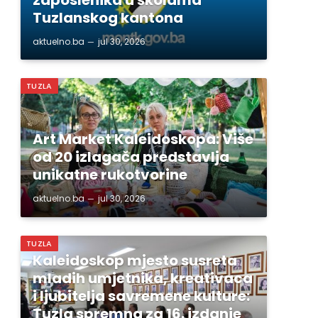
Tuzlanskog kantona
aktuelno.ba
jul 30, 2026
TUZLA
Art Market Kaleidoskopa: Više
od 20 izlagača predstavlja
unikatne rukotvorine
aktuelno.ba
jul 30, 2026
TUZLA
Kaleidoskop mjesto susreta
mladih umjetnika, kreativaca
i ljubitelja savremene kulture:
Tuzla spremna za 16. izdanje