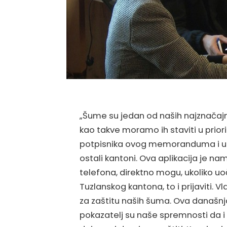
„Šume su jedan od naših najznačajnij
kao takve moramo ih staviti u prior
potpisnika ovog memoranduma i u p
ostali kantoni. Ova aplikacija je na
telefona, direktno mogu, ukoliko u
Tuzlanskog kantona, to i prijaviti. V
za zaštitu naših šuma. Ova današn
pokazatelj su naše spremnosti da