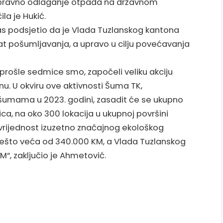
pravno odlaganje otpada na državnom
ila je Hukić.
as podsjetio da je Vlada Tuzlanskog kantona
at pošumljavanja, a upravo u cilju povećavanja
rošle sedmice smo, započeli veliku akciju
. U okviru ove aktivnosti Šuma TK,
umama u 2023. godini, zasadit će se ukupno
ica, na oko 300 lokacija u ukupnoj površini
vrijednost izuzetno značajnog ekološkog
nešto veća od 340.000 KM, a Vlada Tuzlanskog
M“, zaključio je Ahmetović.