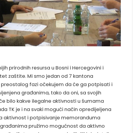
ih prirodnih resursa u Bosni i Hercegovini i
itet zaštite. Mi smo jedan od 7 kantona
reostalog fazi očekujem da će ga potpisati i
mijenjena građanima, tako da oni, sa svojih
oče bilo kakve ilegalne aktivnosti u šumama
lada TK je i na svaki mogući način opredijeljena
ja aktivnost i potpisivanje memoranduma
 i građanima pružimo mogućnost da aktivno