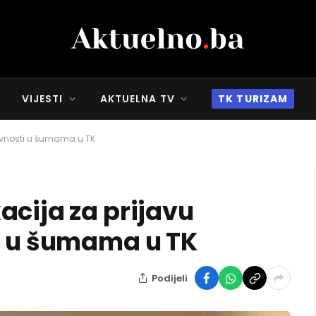
VIJESTI
AKTUELNA TV
TK TURIZAM
tivnosti u šumama u TK
acija za prijavu
i u šumama u TK
Podijeli