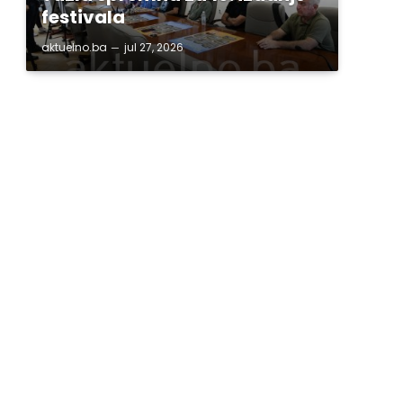
festivala
aktuelno.ba
jul 27, 2026