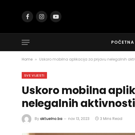
Facebook
Instagram
YouTube
POČETNA
Home
Uskoro mobilna aplikacija za prijavu nelegalnih ak
»
SVE VIJESTI
Uskoro mobilna aplik
nelegalnih aktivnost
By
aktuelno.ba
nov 13, 2023
3 Mins Read