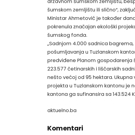
državnom šumskom zemljištu, bes
šumskom zemljištu ili slično“, zaključ
Ministar Ahmetović je također dan
pokrenula značajan ekološki projek
šumskog fonda.
„Sadnjom 4.000 sadnica bagrema, p
pošumljavanja u Tuzlanskom kantonu
predviđene Planom gospodarenja š
223.577 četinarskih i liščarskih sadn
nešto većoj od 95 hektara. Ukupna 
projekta u Tuzlanskom kantonu je 
kantona ga sufinansira sa 143.524 K
aktuelno.ba
Komentari