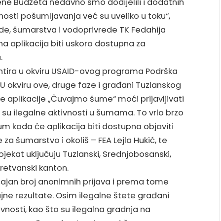
mjene Budžeta nedavno smo dodijelili i dodatnih
nosti pošumljavanja već su uveliko u toku“,
ede, šumarstva i vodoprivrede TK Fedahija
a aplikacija biti uskoro dostupna za
.
entira u okviru USAID-ovog programa Podrška
 U okviru ove, druge faze i građani Tuzlanskog
 aplikacije „Čuvajmo šume“ moći prijavljivati
a su ilegalne aktivnosti u šumama. To vrlo brzo
m kada će aplikacija biti dostupna objaviti
 za šumarstvo i okoliš – FEA Lejla Hukić, te
ojekat uključuju Tuzlanski, Srednjobosanski,
retvanski kanton.
ajan broj anonimnih prijava i prema tome
ne rezultate. Osim ilegalne štete građani
ivnosti, kao što su ilegalna gradnja na