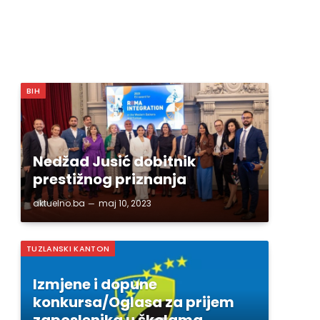
BIH
Nedžad Jusić dobitnik
prestižnog priznanja
aktuelno.ba
maj 10, 2023
TUZLANSKI KANTON
Izmjene i dopune
konkursa/Oglasa za prijem
zaposlenika u školama