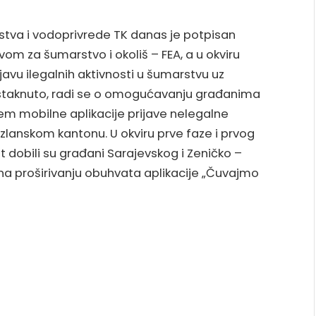
rstva i vodoprivrede TK danas je potpisan
om za šumarstvo i okoliš – FEA, a u okviru
javu ilegalnih aktivnosti u šumarstvu uz
 istaknuto, radi se o omogućavanju građanima
em mobilne aplikacije prijave nelegalne
lanskom kantonu. U okviru prve faze i prvog
 dobili su građani Sarajevskog i Zeničko –
na proširivanju obuhvata aplikacije „Čuvajmo