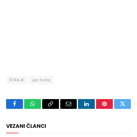
ŠTRAJK
ukc tuzla
Facebook
WhatsApp
Copy
Email
LinkedIn
Pinterest
Twitte
Link
VEZANI ČLANCI