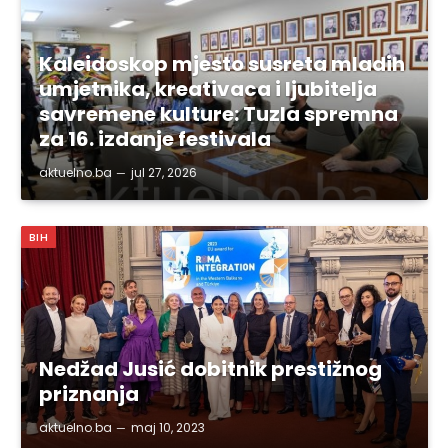
Kaleidoskop mjesto susreta mladih
umjetnika, kreativaca i ljubitelja
savremene kulture: Tuzla spremna
za 16. izdanje festivala
aktuelno.ba
jul 27, 2026
BIH
Nedžad Jusić dobitnik prestižnog
priznanja
aktuelno.ba
maj 10, 2023