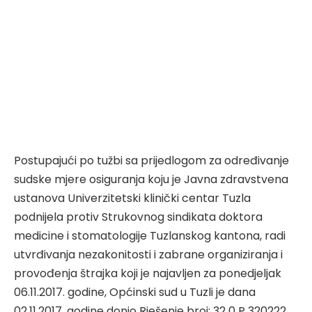
Postupajući po tužbi sa prijedlogom za određivanje
sudske mjere osiguranja koju je Javna zdravstvena
ustanova Univerzitetski klinički centar Tuzla
podnijela protiv Strukovnog sindikata doktora
medicine i stomatologije Tuzlanskog kantona, radi
utvrđivanja nezakonitosti i zabrane organiziranja i
provođenja štrajka koji je najavljen za ponedjeljak
06.11.2017. godine, Općinski sud u Tuzli je dana
02.11.2017. godine donio Rješenje broj: 32 0 P 320222