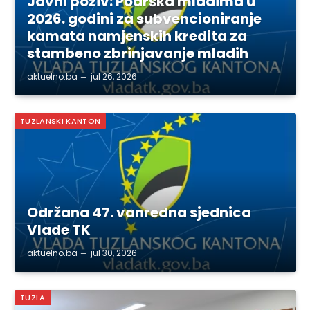
Javni poziv: Podrška mladima u
2026. godini za subvencioniranje
kamata namjenskih kredita za
stambeno zbrinjavanje mladih
aktuelno.ba
jul 26, 2026
TUZLANSKI KANTON
Održana 47. vanredna sjednica
Vlade TK
aktuelno.ba
jul 30, 2026
TUZLA