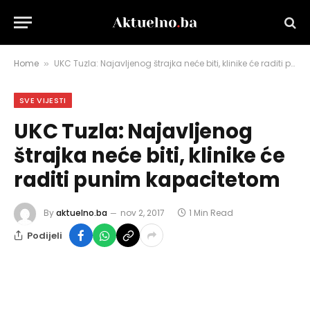
Home
UKC Tuzla: Najavljenog štrajka neće biti, klinike će raditi punim kapacitetom
»
SVE VIJESTI
UKC Tuzla: Najavljenog
štrajka neće biti, klinike će
raditi punim kapacitetom
By
aktuelno.ba
nov 2, 2017
1 Min Read
Podijeli