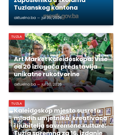
Tuzlanskog kantona
aktuelno.ba
jul 30, 2026
TUZLA
Art Market Kaleidoskopa: Više
od 20 izlagača predstavlja
unikatne rukotvorine
aktuelno.ba
jul 30, 2026
TUZLA
Kaleidoskop mjesto susreta
mladih umjetnika, kreativaca
i ljubitelja savremene kulture:
Tuzla spremna za 16. izdanje