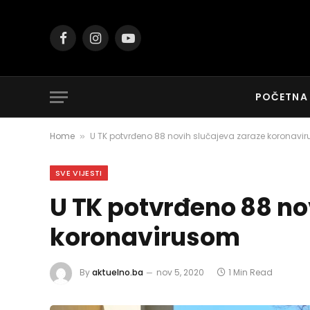
Facebook
Instagram
YouTube
POČETNA
Home
U TK potvrđeno 88 novih slučajeva zaraze koronavi
»
SVE VIJESTI
U TK potvrđeno 88 no
koronavirusom
By
aktuelno.ba
nov 5, 2020
1 Min Read