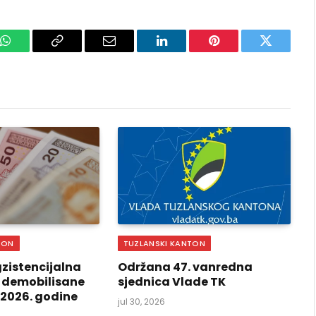
k
WhatsApp
Copy
Email
LinkedIn
Pinterest
Twitter
Link
TON
TUZLANSKI KANTON
zistencijalna
Održana 47. vanredna
 demobilisane
sjednica Vlade TK
i 2026. godine
jul 30, 2026