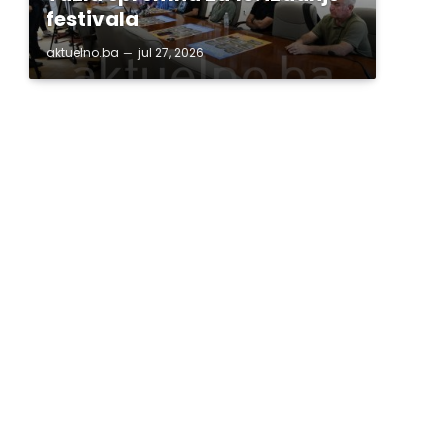
festivala
aktuelno.ba
jul 27, 2026