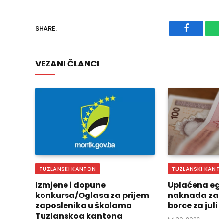
SHARE.
Faceboo
VEZANI ČLANCI
TUZLANSKI KANTON
TUZLANSKI KAN
Izmjene i dopune
Uplaćena eg
konkursa/Oglasa za prijem
naknada za
zaposlenika u školama
borce za jul
Tuzlanskog kantona