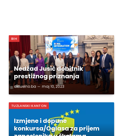
BIH
Nedžad Jusić dobitnik
prestižnog priznanja
aktuelno.ba
maj 10, 2023
TUZLANSKI KANTON
Izmjene i dopune
konkursa/Oglasa za prijem
zaposlenika u školama