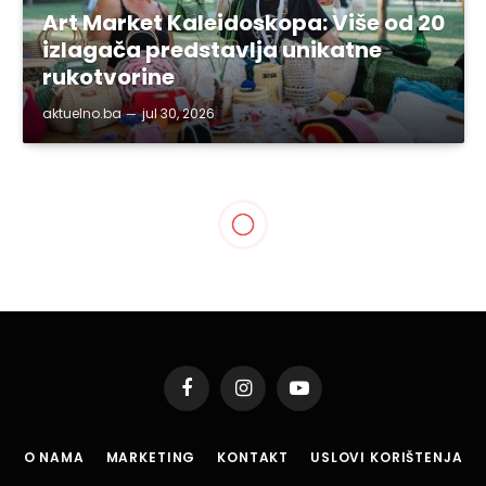
Art Market Kaleidoskopa: Više od 20
izlagača predstavlja unikatne
rukotvorine
aktuelno.ba
jul 30, 2026
Facebook
Instagram
YouTube
O NAMA
MARKETING
KONTAKT
USLOVI KORIŠTENJA