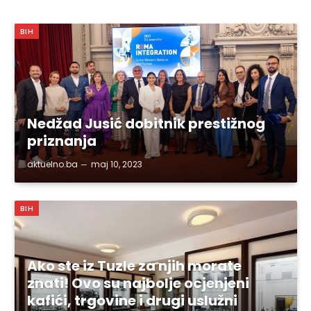
BIH
Nedžad Jusić dobitnik prestižnog
priznanja
aktuelno.ba
maj 10, 2023
BIH
Ako ste iz Tuzle za njih morate
znati! Ovo su najbolje ocjenjeni
kafići, trgovine i drugi uslužni