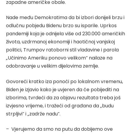
zapadne američke obale.
Nade među Demokratima da bi izbori donijeli brzu i
odlučnu pobjedu Bidenu brzo su isparile. Uprkos
pandemiji koja je odnijela više od 230.000 američkih
života, uzdrmanoj ekonomiji i haotičnoj vanjskoj
politici, Trumpov ratoborni stil vladavine i parola
„Učinimo Ameriku ponovo velikom“ nailaze na
odobravanje u velikim dijelovima zemlje.
Govoreći kratko iza ponoći po lokalnom vremenu,
Biden je izjavio kako je uvjeren da će pobijediti na
izborima, tvrdeći da za objavu rezultata treba još
izvjesno vrijeme, i tražeći od građana da „budu
strpljivi“ i „zadrže nadu“.
– Vjerujemo da smo na putu da dobijemo ove