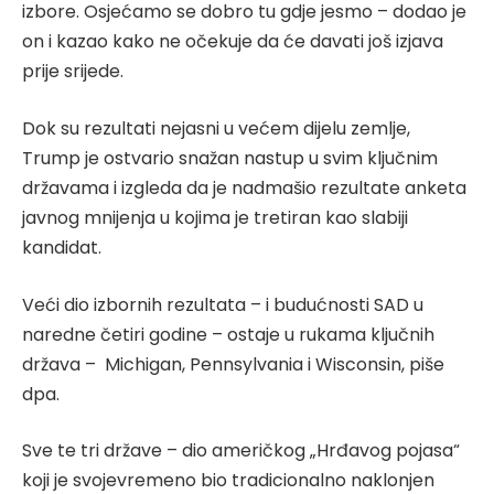
izbore. Osjećamo se dobro tu gdje jesmo – dodao je
on i kazao kako ne očekuje da će davati još izjava
prije srijede.
Dok su rezultati nejasni u većem dijelu zemlje,
Trump je ostvario snažan nastup u svim ključnim
državama i izgleda da je nadmašio rezultate anketa
javnog mnijenja u kojima je tretiran kao slabiji
kandidat.
Veći dio izbornih rezultata – i budućnosti SAD u
naredne četiri godine – ostaje u rukama ključnih
država – Michigan, Pennsylvania i Wisconsin, piše
dpa.
Sve te tri države – dio američkog „Hrđavog pojasa“
koji je svojevremeno bio tradicionalno naklonjen