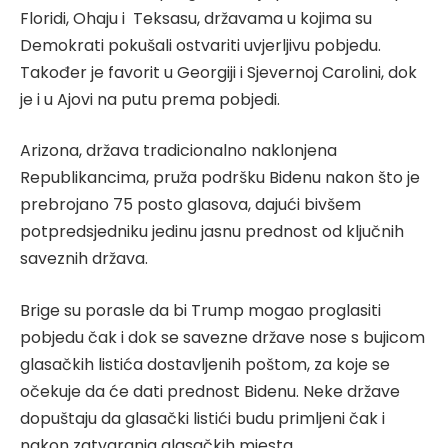
Floridi, Ohaju i Teksasu, državama u kojima su
Demokrati pokušali ostvariti uvjerljivu pobjedu.
Također je favorit u Georgiji i Sjevernoj Carolini, dok
je i u Ajovi na putu prema pobjedi.
Arizona, država tradicionalno naklonjena
Republikancima, pruža podršku Bidenu nakon što je
prebrojano 75 posto glasova, dajući bivšem
potpredsjedniku jedinu jasnu prednost od ključnih
saveznih država.
Brige su porasle da bi Trump mogao proglasiti
pobjedu čak i dok se savezne države nose s bujicom
glasačkih listića dostavljenih poštom, za koje se
očekuje da će dati prednost Bidenu. Neke države
dopuštaju da glasački listići budu primljeni čak i
nakon zatvaranja glasačkih mjesta.