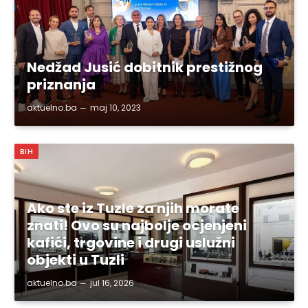
Nedžad Jusić dobitnik prestižnog
priznanja
aktuelno.ba
maj 10, 2023
BIH
Ako ste iz Tuzle za njih morate
znati! Ovo su najbolje ocjenjeni
kafići, trgovine i drugi uslužni
objekti u Tuzli
aktuelno.ba
jul 16, 2026