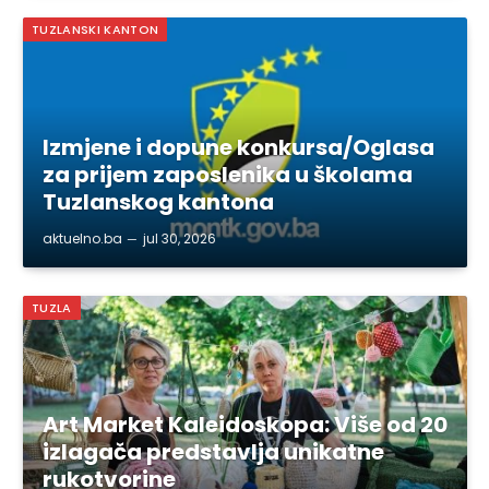
TUZLANSKI KANTON
Izmjene i dopune konkursa/Oglasa
za prijem zaposlenika u školama
Tuzlanskog kantona
aktuelno.ba
jul 30, 2026
TUZLA
Art Market Kaleidoskopa: Više od 20
izlagača predstavlja unikatne
rukotvorine