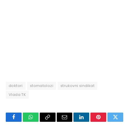
doktori
stomatolozi
strukovni sindikat
Vlada TK
Facebook
WhatsApp
Copy
Email
LinkedIn
Pinterest
Twitte