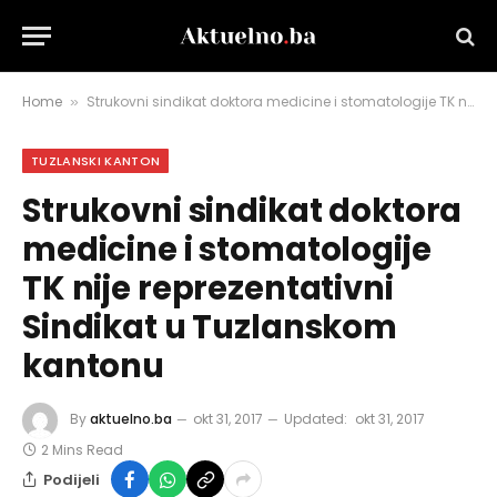
Home
Strukovni sindikat doktora medicine i stomatologije TK nije reprezentativni Sindikat u Tuzlanskom kantonu
»
TUZLANSKI KANTON
Strukovni sindikat doktora
medicine i stomatologije
TK nije reprezentativni
Sindikat u Tuzlanskom
kantonu
By
aktuelno.ba
okt 31, 2017
Updated:
okt 31, 2017
2 Mins Read
Podijeli