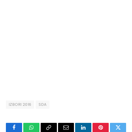
IZBORI 2016
SDA
Facebook
WhatsApp
Copy
Email
LinkedIn
Pinterest
Twitte