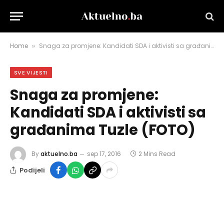
Home
Snaga za promjene: Kandidati SDA i aktivisti sa građanima Tuzle (FOTO)
»
SVE VIJESTI
Snaga za promjene:
Kandidati SDA i aktivisti sa
građanima Tuzle (FOTO)
By
aktuelno.ba
sep 17, 2016
2 Mins Read
Podijeli