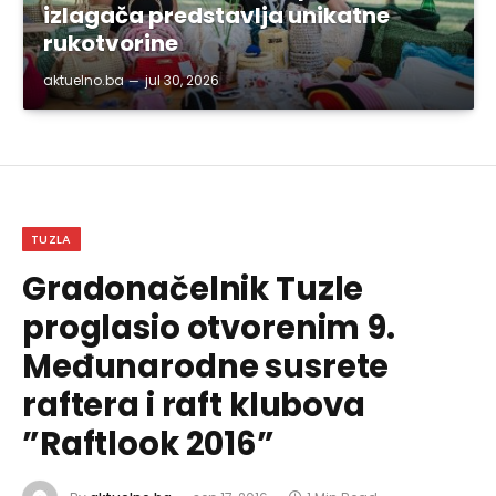
izlagača predstavlja unikatne
rukotvorine
aktuelno.ba
jul 30, 2026
TUZLA
Gradonačelnik Tuzle
proglasio otvorenim 9.
Međunarodne susrete
raftera i raft klubova
”Raftlook 2016”