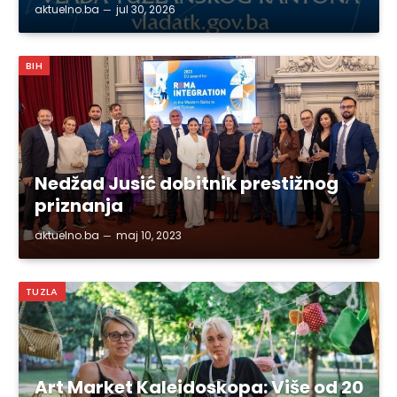
aktuelno.ba
jul 30, 2026
BIH
Nedžad Jusić dobitnik prestižnog
priznanja
aktuelno.ba
maj 10, 2023
TUZLA
Art Market Kaleidoskopa: Više od 20