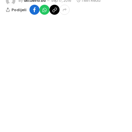
By
aktuelno.ba
sep 17, 2016
1 Min Read
Podijeli
Na kompleksu slanih Panonskih jezera u Tuzli od
petka 16. do nedjelje 18. septembra 2016. godine
održavaju 9. Međunarodni susreti raftera i raft