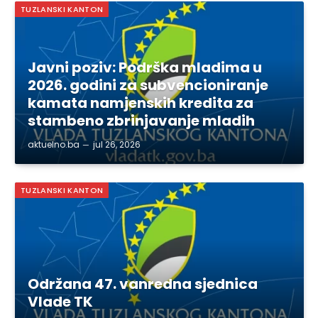
TUZLANSKI KANTON
Javni poziv: Podrška mladima u
2026. godini za subvencioniranje
kamata namjenskih kredita za
stambeno zbrinjavanje mladih
aktuelno.ba
jul 26, 2026
TUZLANSKI KANTON
Održana 47. vanredna sjednica
Vlade TK