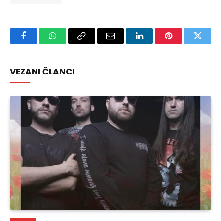
Facebook
WhatsApp
Copy
Email
LinkedIn
Pinterest
Twitte
Link
VEZANI ČLANCI