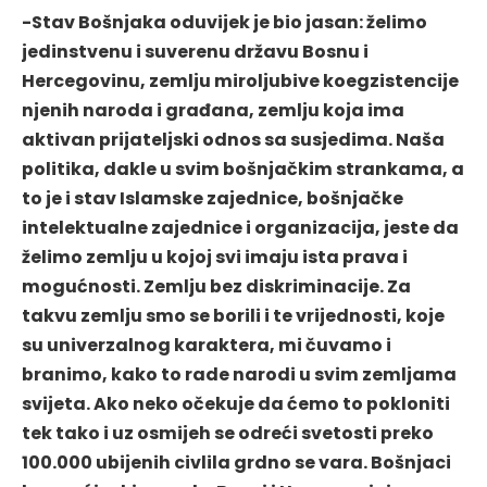
-Stav Bošnjaka oduvijek je bio jasan: želimo
jedinstvenu i suverenu državu Bosnu i
Hercegovinu, zemlju miroljubive koegzistencije
njenih naroda i građana, zemlju koja ima
aktivan prijateljski odnos sa susjedima. Naša
politika, dakle u svim bošnjačkim strankama, a
to je i stav Islamske zajednice, bošnjačke
intelektualne zajednice i organizacija, jeste da
želimo zemlju u kojoj svi imaju ista prava i
mogućnosti. Zemlju bez diskriminacije. Za
takvu zemlju smo se borili i te vrijednosti, koje
su univerzalnog karaktera, mi čuvamo i
branimo, kako to rade narodi u svim zemljama
svijeta. Ako neko očekuje da ćemo to pokloniti
tek tako i uz osmijeh se odreći svetosti preko
100.000 ubijenih civlila grdno se vara. Bošnjaci