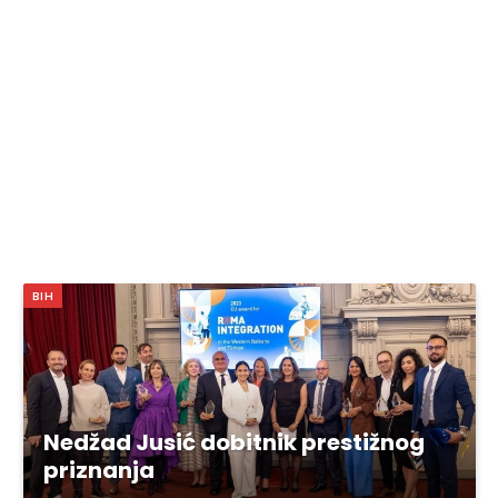
BIH
Nedžad Jusić dobitnik prestižnog
priznanja