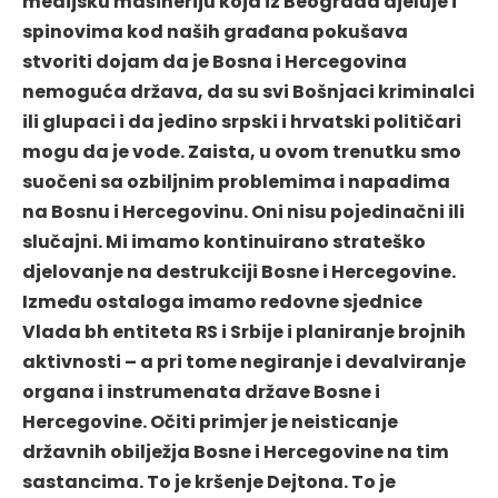
medijsku mašineriju koja iz Beograda djeluje i
spinovima kod naših građana pokušava
stvoriti dojam da je Bosna i Hercegovina
nemoguća država, da su svi Bošnjaci kriminalci
ili glupaci i da jedino srpski i hrvatski političari
mogu da je vode. Zaista, u ovom trenutku smo
suočeni sa ozbiljnim problemima i napadima
na Bosnu i Hercegovinu. Oni nisu pojedinačni ili
slučajni. Mi imamo kontinuirano strateško
djelovanje na destrukciji Bosne i Hercegovine.
Između ostaloga imamo redovne sjednice
Vlada bh entiteta RS i Srbije i planiranje brojnih
aktivnosti – a pri tome negiranje i devalviranje
organa i instrumenata države Bosne i
Hercegovine. Očiti primjer je neisticanje
državnih obilježja Bosne i Hercegovine na tim
sastancima. To je kršenje Dejtona. To je