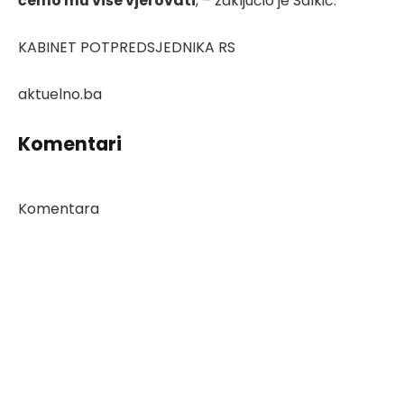
ćemo mu više vjerovati
, – zaključio je Salkić.
KABINET POTPREDSJEDNIKA RS
aktuelno.ba
Komentari
Komentara