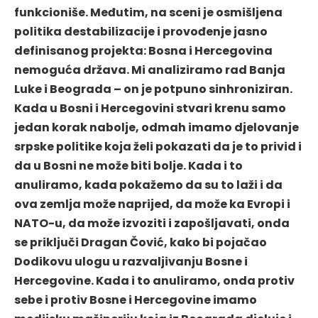
funkcioniše. Međutim, na sceni je osmišljena
politika destabilizacije i provođenje jasno
definisanog projekta: Bosna i Hercegovina
nemoguća država. Mi analiziramo rad Banja
Luke i Beograda – on je potpuno sinhroniziran.
Kada u Bosni i Hercegovini stvari krenu samo
jedan korak nabolje, odmah imamo djelovanje
srpske politike koja želi pokazati da je to privid i
da u Bosni ne može biti bolje. Kada i to
anuliramo, kada pokažemo da su to laži i da
ova zemlja može naprijed, da može ka Evropi i
NATO-u, da može izvoziti i zapošljavati, onda
se priključi Dragan Čović, kako bi pojačao
Dodikovu ulogu u razvaljivanju Bosne i
Hercegovine. Kada i to anuliramo, onda protiv
sebe i protiv Bosne i Hercegovine imamo