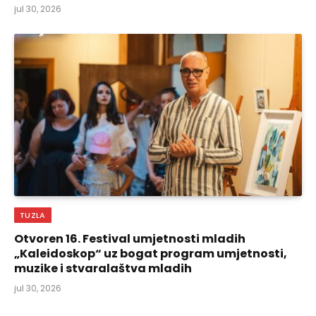
jul 30, 2026
TUZLA
Otvoren 16. Festival umjetnosti mladih
„Kaleidoskop“ uz bogat program umjetnosti,
muzike i stvaralaštva mladih
jul 30, 2026