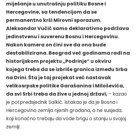
miješanje u unutrašnju politiku Bosne i
Hercegovine, sa tendencijom da se
permanentno krši Mirovni sporazum.
Aleksandar Vučić samo deklarativno podržava
jedinstvenu i suverenu Bosnu i Hercegovinu.
Nakon kamera on čini sve da ona bude
destabilizirana. Beograd već godinama radi na
historijskom projektu „Podrinje“ u okviru
kojega treba da se izbriše granica između Srba
na Drini. Šta je taj projekat već nastavak
velikosrpske politike Garašanina i Miloševića,
da svi Srbi treba da žive u jednoj državi,
– kazao
je potpredsjednik Salkić. Istakao je da je Bosna i
Hercegovina zemlja njenih građana, a ne susjeda,
koji konačno trebaju da vode brigu o stanju u svojoj
zemlji: