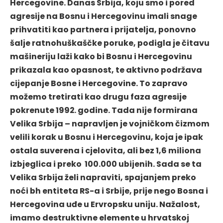
Hercegovine. Danas Srbija, koju smo i pored
agresije na Bosnu i Hercegovinu imali snage
prihvatiti kao partnera i prijatelja, ponovno
šalje ratnohuškaščke poruke, podigla je čitavu
mašineriju laži kako bi Bosnu i Hercegovinu
prikazala kao opasnost, te aktivno podržava
cijepanje Bosne i Hercegovine. To zapravo
možemo tretirati kao drugu faza agresije
pokrenute 1992. godine. Tada nije formirana
Velika Srbija – napravljen je vojničkom čizmom
velili korak u Bosnu i Hercegovinu, koja je ipak
ostala suverena i cjelovita, ali bez 1,6 miliona
izbjeglica i preko 100.000 ubijenih. Sada se ta
Velika Srbija želi napraviti, spajanjem preko
noći bh entiteta RS-a i Srbije, prije nego Bosna i
Hercegovina uđe u Ervropsku uniju. Nažalost,
imamo destruktivne elemente u hrvatskoj