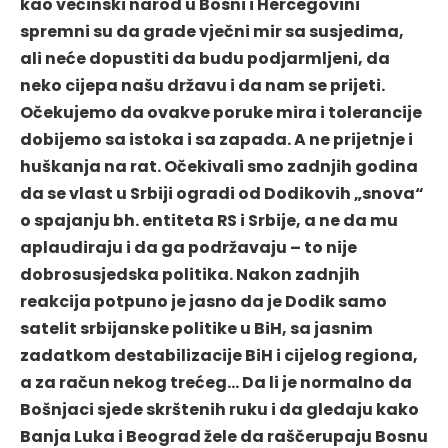
kao većinski narod u Bosni i Hercegovini
spremni su da grade vječni mir sa susjedima,
ali neće dopustiti da budu podjarmljeni, da
neko cijepa našu državu i da nam se prijeti.
Očekujemo da ovakve poruke mira i tolerancije
dobijemo sa istoka i sa zapada. A ne prijetnje i
huškanja na rat. Očekivali smo zadnjih godina
da se vlast u Srbiji ogradi od Dodikovih „snova“
o spajanju bh. entiteta RS i Srbije, a ne da mu
aplaudiraju i da ga podržavaju – to nije
dobrosusjedska politika. Nakon zadnjih
reakcija potpuno je jasno da je Dodik samo
satelit srbijanske politike u BiH, sa jasnim
zadatkom destabilizacije BiH i cijelog regiona,
a za račun nekog trećeg… Da li je normalno da
Bošnjaci sjede skrštenih ruku i da gledaju kako
Banja Luka i Beograd žele da raščerupaju Bosnu