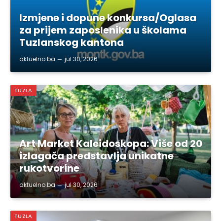
Izmjene i dopune konkursa/Oglasa
za prijem zaposlenika u školama
Tuzlanskog kantona
aktuelno.ba
jul 30, 2026
TUZLA
Art Market Kaleidoskopa: Više od 20
izlagača predstavlja unikatne
rukotvorine
aktuelno.ba
jul 30, 2026
TUZLA