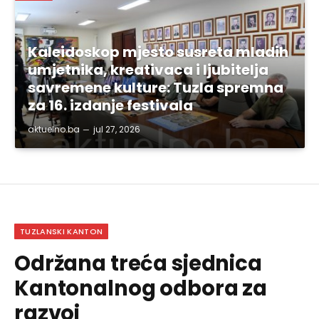
Kaleidoskop mjesto susreta mladih
umjetnika, kreativaca i ljubitelja
savremene kulture: Tuzla spremna
za 16. izdanje festivala
aktuelno.ba
jul 27, 2026
TUZLANSKI KANTON
Održana treća sjednica
Kantonalnog odbora za
razvoj