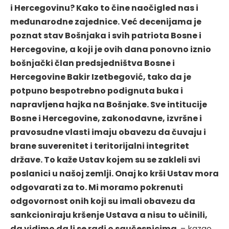
i Hercegovinu? Kako to čine naočigled nas i
međunarodne zajednice. Već decenijama je
poznat stav Bošnjaka i svih patriota Bosne i
Hercegovine, a koji je ovih dana ponovno iznio
bošnjački član predsjedništva Bosne i
Hercegovine Bakir Izetbegović, tako da je
potpuno bespotrebno podignuta buka i
napravljena hajka na Bošnjake. Sve intitucije
Bosne i Hercegovine, zakonodavne, izvršne i
pravosudne vlasti imaju obavezu da čuvaju i
brane suverenitet i teritorijalni integritet
države. To kaže Ustav kojem su se zakleli svi
poslanici u našoj zemlji. Onaj ko krši Ustav mora
odgovarati za to. Mi moramo pokrenuti
odgovornost onih koji su imali obavezu da
sankcioniraju kršenje Ustava a nisu to učinili,
da vidimo da li se radi o saučesnicima
, – kazao