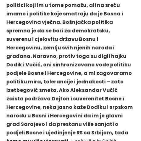
politici koji im u tome pomažu, ali na sreću
imamo i politike koje smatraju da je Bosna i
Hercegovina vječna. Bošnjačka politika
spremna je da se bori za demokratsku,
suverenu i cjelovitu državu Bosnu i
Hercegovinu, zemlju svih njenih naroda i
građana. Naravno, protiv toga su digli hajku
Dodik i Vučić, oni sinhronizovano vode politiku
podjele Bosne i Hercegovine, a mi zagovaramo
politiku mira, tolerancije i jednakosti – zato
Izetbegović smeta. Ako Aleksandar Vučić
zaista podržava Dejton i suverenitet Bosne i
Hercegovine, neka jasno kaže Dodiku i srpskom
narodu u Bosni i Hercegovini da im je glavni
grad Sarajevo i da prestanu više sanjati o
podjeli Bosne i ujedinjenje RS sa Srbijom, tada