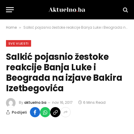
Home
Salkić pojasnio žestoke reakcije Banja Luke i Beograda na izjave Bakira Izetbegovića
»
SVE VIJESTI
Salkić pojasnio žestoke
reakcije Banja Luke i
Beograda na izjave Bakira
Izetbegovića
By
aktuelno.ba
nov 16, 2017
6 Mins Read
Podijeli