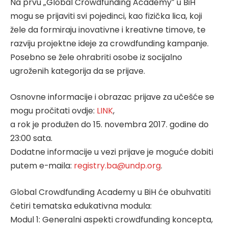
Na prvu „Global Crowdfunding Academy” u BiH
mogu se prijaviti svi pojedinci, kao fizička lica, koji
žele da formiraju inovativne i kreativne timove, te
razviju projektne ideje za crowdfunding kampanje.
Posebno se žele ohrabriti osobe iz socijalno
ugroženih kategorija da se prijave.
Osnovne informacije i obrazac prijave za učešće se
mogu pročitati ovdje:
LINK
,
a rok je produžen do 15. novembra 2017. godine do
23:00 sata.
Dodatne informacije u vezi prijave je moguće dobiti
putem e-maila:
registry.ba@undp.org
.
Global Crowdfunding Academy u BiH će obuhvatiti
četiri tematska edukativna modula:
Modul 1: Generalni aspekti crowdfunding koncepta,