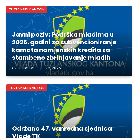
TUZLANSKI KANTON
Javni poziv: Podrška mladima u
2026. godini za subvencioniranje
kamata namjenskih kredita za
stambeno zbrinjavanje mladih
aktuelno.ba
jul 26, 2026
TUZLANSKI KANTON
Održana 47. vanredna sjednica
Vlade TK