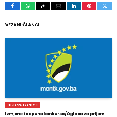
Facebook
WhatsApp
Copy
Email
LinkedIn
Pinterest
Twitte
Link
VEZANI ČLANCI
TUZLANSKI KANTON
Izmjene i dopune konkursa/Oglasa za prijem