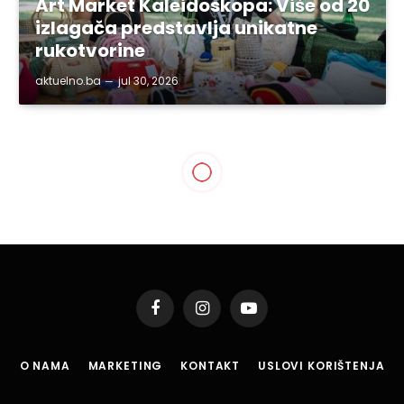
Art Market Kaleidoskopa: Više od 20
izlagača predstavlja unikatne
rukotvorine
aktuelno.ba
jul 30, 2026
Facebook
Instagram
YouTube
O NAMA
MARKETING
KONTAKT
USLOVI KORIŠTENJA