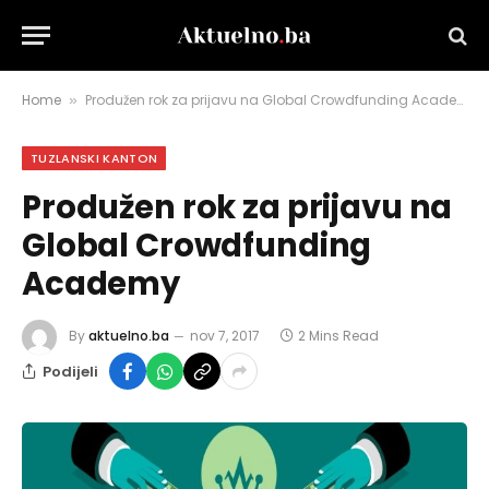
Home
Produžen rok za prijavu na Global Crowdfunding Academy
»
TUZLANSKI KANTON
Produžen rok za prijavu na
Global Crowdfunding
Academy
By
aktuelno.ba
nov 7, 2017
2 Mins Read
Podijeli