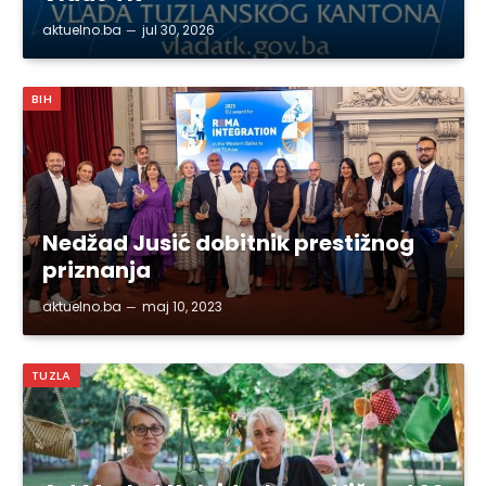
aktuelno.ba
jul 30, 2026
BIH
Nedžad Jusić dobitnik prestižnog
priznanja
aktuelno.ba
maj 10, 2023
TUZLA