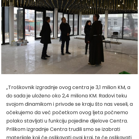
„Troškovnik izgradnje ovog centra je 3,1 milion KM, a
do sada je uloženo oko 2,4 miliona KM. Radovi teku
svojom dinamikom i privode se kraju što nas veseli, a
očekujemo da već početkom ovog ljeta počnemo
polako stavljati u funkciju pojedine dijelove Centra.
Prilikom izgradnje Centra trudili smo se izabrati
materijale koji će oslikavati ovaj kraj, te će oslikavati