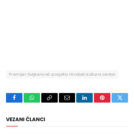
Premijer Suljkanović posjetio Hrvatski kulturni centar
Facebook
WhatsApp
Copy
Email
LinkedIn
Pinterest
Twitte
Link
VEZANI ČLANCI