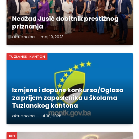
Nedžad Jusić dobitnik prestižnog
priznanja
aktuelno.ba
maj 10, 2023
TUZLANSKI KANTON
Izmjene i dopune konkursa/Oglasa
za prijem zaposlenika u školama
Tuzlanskog kantona
aktuelno.ba
jul 30, 2026
BIH