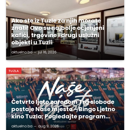
Ako ste iz Tuzle za njih morate
znati! Ovo su najbolje ocjenjeni
kafići, trgovine i drugi uslužni
objekti u Tuzli
aktuelno.ba
jul 16, 2026
TUZLA
Četvrto ljeto zaredom Trg slobode
postaje Naše mjesto – Bingo Ljetno
kino Tuzla; Pogledajte program…
aktuelno.ba
aug 9, 2026