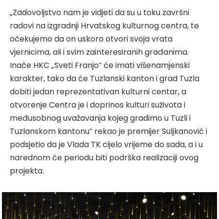
„Zadovoljstvo nam je vidjeti da su u toku završni
radovi na izgradnji Hrvatskog kulturnog centra, te
očekujemo da on uskoro otvori svoja vrata
vjernicima, ali i svim zainteresiranih građanima.
Inače HKC „Sveti Franjo“ će imati višenamjenski
karakter, tako da će Tuzlanski kanton i grad Tuzla
dobiti jedan reprezentativan kulturni centar, a
otvorenje Centra je i doprinos kulturi suživota i
međusobnog uvažavanja kojeg gradimo u Tuzli i
Tuzlanskom kantonu“ rekao je premijer Suljkanović i
podsjetio da je Vlada TK cijelo vrijeme do sada, a i u
narednom će periodu biti podrška realizaciji ovog
projekta.