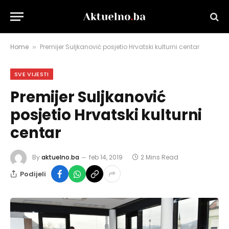
Home
Premijer Suljkanović posjetio Hrvatski kulturni centar
»
SVE VIJESTI
Premijer Suljkanović
posjetio Hrvatski kulturni
centar
By
aktuelno.ba
feb 14, 2019
2 Mins Read
Podijeli