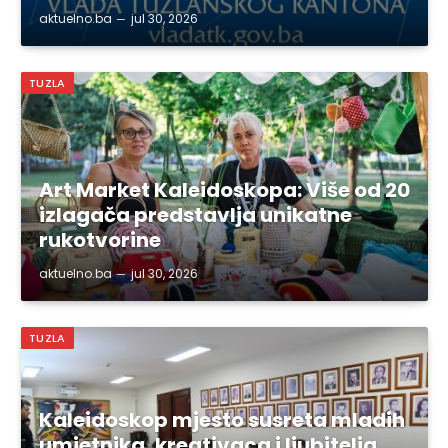
aktuelno.ba
jul 30, 2026
TUZLA
Art Market Kaleidoskopa: Više od 20
izlagača predstavlja unikatne
rukotvorine
aktuelno.ba
jul 30, 2026
TUZLA
Kaleidoskop mjesto susreta mladih
umjetnika, kreativaca i ljubitelja