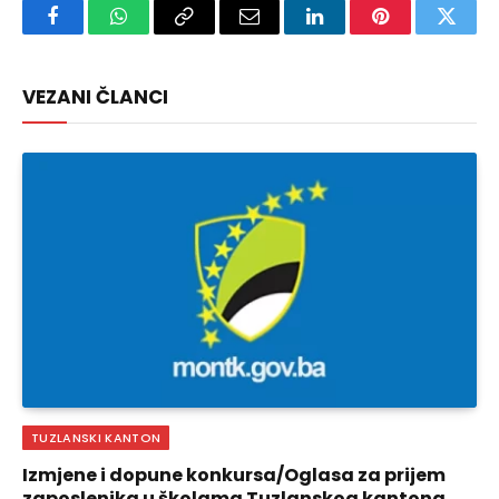
Facebook
WhatsApp
Copy
Email
LinkedIn
Pinterest
Twitte
Link
VEZANI ČLANCI
TUZLANSKI KANTON
Izmjene i dopune konkursa/Oglasa za prijem
zaposlenika u školama Tuzlanskog kantona