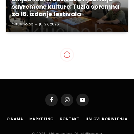
savremene kulture: Tuzla spremna
za 16. izdanje festivala
aktuelno.ba
jul 27, 2026
BIH
Reis Kavazović i muftija
Fazlović razgovarali o
zaštiti vakufske imovine
By
aktuelno.ba
nov 29, 2021
1 Min Read
Podijeli