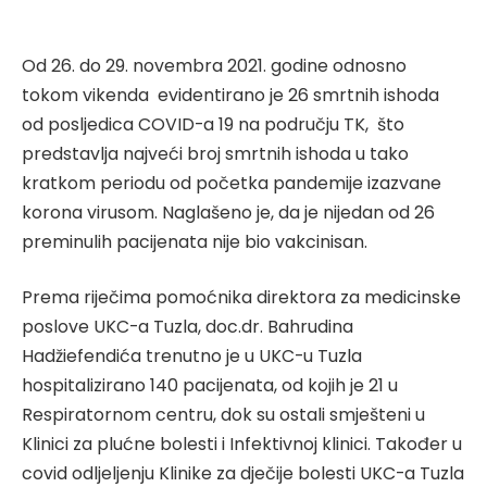
Od 26. do 29. novembra 2021. godine odnosno
tokom vikenda evidentirano je 26 smrtnih ishoda
od posljedica COVID-a 19 na području TK, što
predstavlja najveći broj smrtnih ishoda u tako
kratkom periodu od početka pandemije izazvane
korona virusom. Naglašeno je, da je nijedan od 26
preminulih pacijenata nije bio vakcinisan.
Prema riječima pomoćnika direktora za medicinske
poslove UKC-a Tuzla, doc.dr. Bahrudina
Hadžiefendića trenutno je u UKC-u Tuzla
hospitalizirano 140 pacijenata, od kojih je 21 u
Respiratornom centru, dok su ostali smješteni u
Klinici za plućne bolesti i Infektivnoj klinici. Također u
covid odljeljenju Klinike za dječije bolesti UKC-a Tuzla