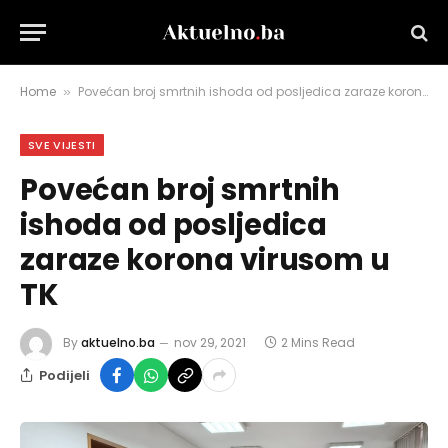
Home
Povećan broj smrtnih ishoda od posljedica zaraze korona virusom u TK
»
SVE VIJESTI
Povećan broj smrtnih
ishoda od posljedica
zaraze korona virusom u
TK
By
aktuelno.ba
nov 29, 2021
2 Mins Read
Podijeli