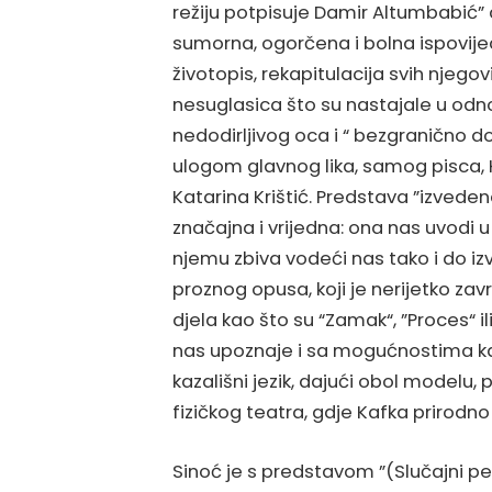
režiju potpisuje Damir Altumbabić”
sumorna, ogorčena i bolna ispovije
životopis, rekapitulacija svih njego
nesuglasica što su nastajale u odn
nedodirljivog oca i “ bezgranično d
ulogom glavnog lika, samog pisca, Ka
Katarina Krištić. Predstava ”izveden
značajna i vrijedna: ona nas uvodi 
njemu zbiva vodeći nas tako i do i
proznog opusa, koji je nerijetko za
djela kao što su “Zamak“, ”Proces“
nas upoznaje i sa mogućnostima kak
kazališni jezik, dajući obol modelu,
fizičkog teatra, gdje Kafka prirodno
Sinoć je s predstavom ”(Slučajni pe