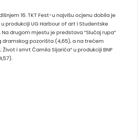
njem 16. TKT Fest-u najvišu ocjenu dobila je
u produkciji UG Harbour of art i Studentske
. Na drugom mjestu je predstava ”Slučaj rupa”
g dramskog pozorišta (4,65), a na trećem
Život i smrt Ćamila Sijarića” u produkciji BNP
4,57).