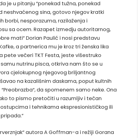
 da je u pitanju ”ponekad tužna, ponekad
d neshvaćenog sina, gotovo njegov kratki
vih borbi, nesporazuma, razilaženja i
osu sa ocem. Razapet izmedju autoritarnog,
obre mati” Dorian Paulić i nosi predstavu
fke, a partnerica mu je kroz tri ženska lika
a pete večeri TKT Festa, jeste višestruko
u samu nutrinu pisca, otkriva nam što se u
zvora cjelokupnog njegovog briljantnog
vršavao na kazališnim daskama, poput kultnih
 ili “Preobrazba“, da spomenem samo neke. Ona
o to pismo pretočiti u razumljiv i tečan
 postupcima i tehnikama ekspresionističkog ili
 pripada.”
rverznjak” autora A Goffman-a i režiji Gorana