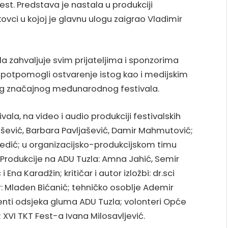
est. Predstava je nastala u produkciji
ovci u kojoj je glavnu ulogu zaigrao Vladimir
 zahvaljuje svim prijateljima i sponzorima
ma potpomogli ostvarenje istog kao i medijskim
vog značajnog međunarodnog festivala.
vala, na video i audio produkciji festivalskih
jašević, Barbara Pavljašević, Damir Mahmutović;
Dedić; u organizacijsko-produkcijskom timu
 Produkcije na ADU Tuzla: Amna Jahić, Semir
Ena Karadžin; kritičar i autor izložbi: dr.sci
ar: Mladen Bićanić; tehničko osoblje Ademir
enti odsjeka gluma ADU Tuzla; volonteri Opće
R XVI TKT Fest-a Ivana Milosavljević.