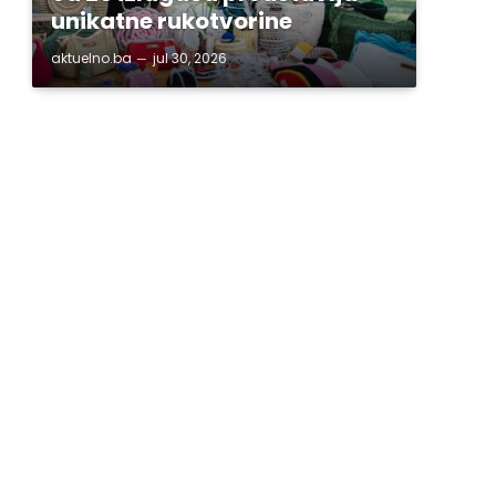
unikatne rukotvorine
aktuelno.ba
jul 30, 2026