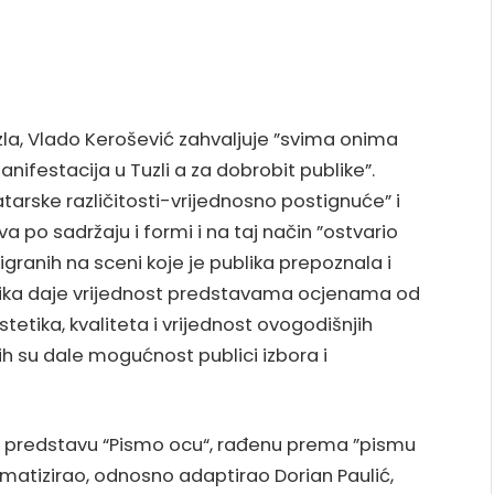
zla, Vlado Kerošević zahvaljuje ”svima onima
nifestacija u Tuzli a za dobrobit publike”.
arske različitosti-vrijednosno postignuće” i
a po sadržaju i formi i na taj način ”ostvario
granih na sceni koje je publika prepoznala i
lika daje vrijednost predstavama ocjenama od
stetika, kvaliteta i vrijednost ovogodišnjih
ih su dale mogućnost publici izbora i
 za predstavu “Pismo ocu“, rađenu prema ”pismu
matizirao, odnosno adaptirao Dorian Paulić,