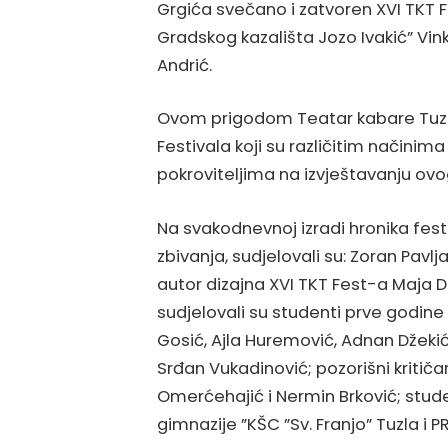
Grgića svečano i zatvoren XVI TKT F
Gradskog kazališta Jozo Ivakić” Vink
Andrić.
Ovom prigodom Teatar kabare Tuzla
Festivala koji su različitim načini
pokroviteljima na izvještavanju o
Na svakodnevnoj izradi hronika festi
zbivanja, sudjelovali su: Zoran Pavl
autor dizajna XVI TKT Fest-a Maja 
sudjelovali su studenti prve godine
Gosić, Ajla Huremović, Adnan Džekić i 
Srđan Vukadinović; pozorišni kritič
Omerćehajić i Nermin Brković; stud
gimnazije ”KŠC ”Sv. Franjo” Tuzla i P