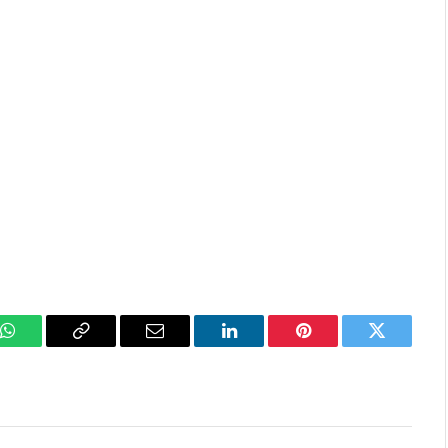
k
WhatsApp
Copy
Email
LinkedIn
Pinterest
Twitter
Link