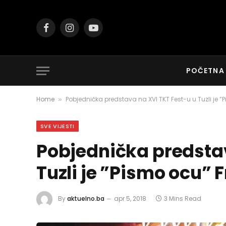
Facebook
Instagram
YouTube
POČETNA
Home
Pobjednička predstava na XVI TKT Fest-u u Tuzli je ”
»
SVE VIJESTI
Pobjednička predstav
Tuzli je ”Pismo ocu” 
By
aktuelno.ba
apr 5, 2018
3 Mins Read