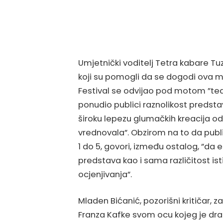
Umjetnički voditelj Tetra kabare Tu
koji su pomogli da se dogodi ova ma
Festival se odvijao pod motom ”teat
ponudio publici raznolikost predstav
široku lepezu glumačkih kreacija odi
vrednovala”. Obzirom na to da pub
1 do 5, govori, između ostalog, ”da e
predstava kao i sama različitost ist
ocjenjivanja”.
Mladen Bićanić, pozorišni kritičar,
Franza Kafke svom ocu kojeg je dra