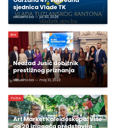
sjednica Vlade TK
aktuelno.ba
jul 30, 2026
BIH
Nedžad Jusić dobitnik
prestižnog priznanja
aktuelno.ba
maj 10, 2023
TUZLA
Art Market Kaleidoskopa: Više
od 20 izlagača predstavlja