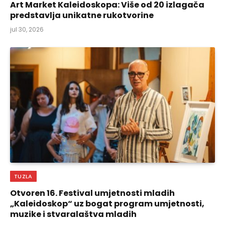
Art Market Kaleidoskopa: Više od 20 izlagača
predstavlja unikatne rukotvorine
jul 30, 2026
TUZLA
Otvoren 16. Festival umjetnosti mladih
„Kaleidoskop“ uz bogat program umjetnosti,
muzike i stvaralaštva mladih