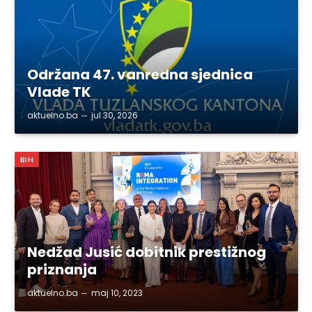
Održana 47. vanredna sjednica
Vlade TK
aktuelno.ba
jul 30, 2026
BIH
Nedžad Jusić dobitnik prestižnog
priznanja
aktuelno.ba
maj 10, 2023