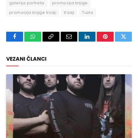
galerija portreta
promocija knjige
promocija knjige trzaji
trzaji
Tuzla
Facebook
WhatsApp
Copy
Email
LinkedIn
Pinterest
Twitte
Link
VEZANI ČLANCI