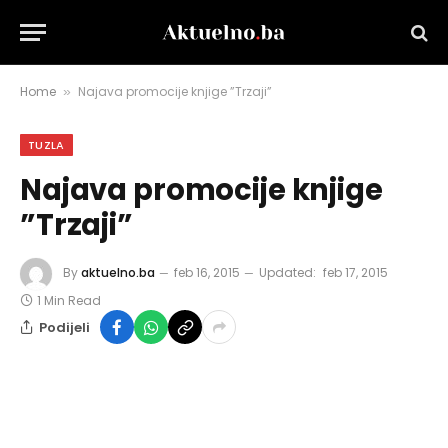
Home
Najava promocije knjige ”Trzaji”
»
TUZLA
Najava promocije knjige
”Trzaji”
By
aktuelno.ba
feb 16, 2015
Updated:
feb 17, 2015
1 Min Read
Podijeli