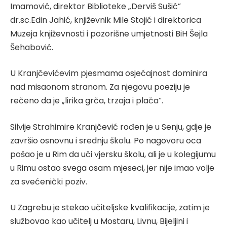
Imamović, direktor Biblioteke „Derviš Sušić”
dr.sc.Edin Jahić, književnik Mile Stojić i direktorica
Muzeja književnosti i pozorišne umjetnosti BiH Šejla
Šehabović.
U Kranjčevićevim pjesmama osjećajnost dominira
nad misaonom stranom. Za njegovu poeziju je
rečeno da je „lirika grča, trzaja i plača“.
Silvije Strahimire Kranjčević rođen je u Senju, gdje je
završio osnovnu i srednju školu. Po nagovoru oca
pošao je u Rim da uči vjersku školu, ali je u kolegijumu
u Rimu ostao svega osam mjeseci, jer nije imao volje
za svećenički poziv.
U Zagrebu je stekao učiteljske kvalifikacije, zatim je
službovao kao učitelj u Mostaru, Livnu, Bijeljini i