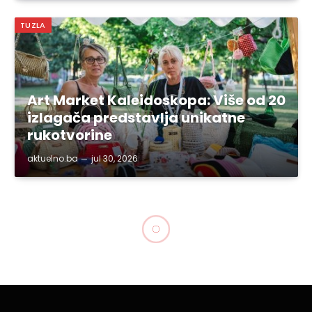
TUZLA
Art Market Kaleidoskopa: Više od 20
izlagača predstavlja unikatne
rukotvorine
aktuelno.ba
jul 30, 2026
TUZLA
Koncert Masima u Tuzli,