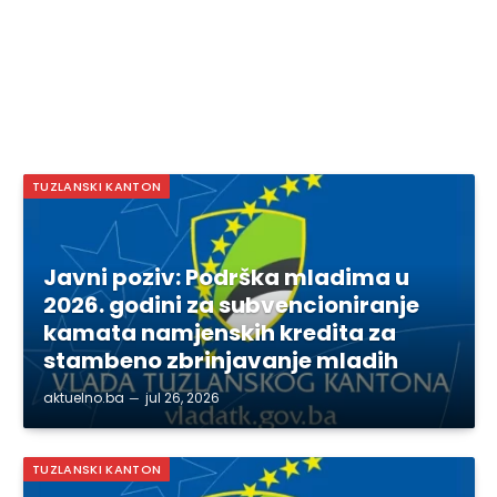
TUZLANSKI KANTON
Javni poziv: Podrška mladima u
2026. godini za subvencioniranje
kamata namjenskih kredita za
stambeno zbrinjavanje mladih
aktuelno.ba
jul 26, 2026
TUZLANSKI KANTON