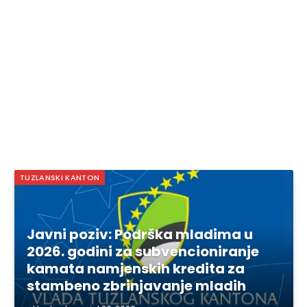
TUZLANSKI KANTON
Javni poziv: Podrška mladima u
2026. godini za subvencioniranje
kamata namjenskih kredita za
stambeno zbrinjavanje mladih