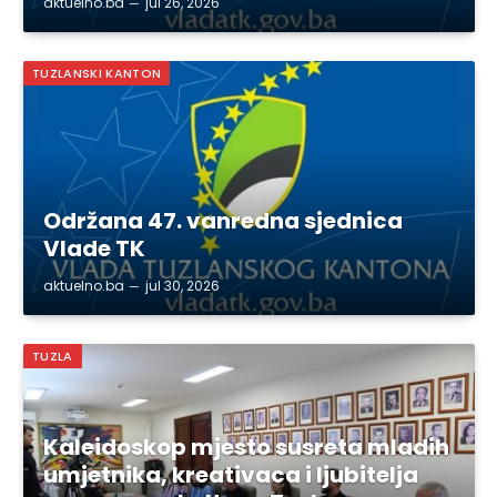
aktuelno.ba
jul 26, 2026
TUZLANSKI KANTON
Održana 47. vanredna sjednica
Vlade TK
aktuelno.ba
jul 30, 2026
TUZLA
Kaleidoskop mjesto susreta mladih
umjetnika, kreativaca i ljubitelja