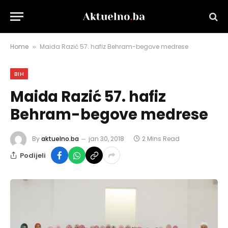
Home
Maida Razić 57. hafiz Behram-begove medrese
»
BIH
Maida Razić 57. hafiz
Behram-begove medrese
By
aktuelno.ba
jan 30, 2018
2 Mins Read
Podijeli