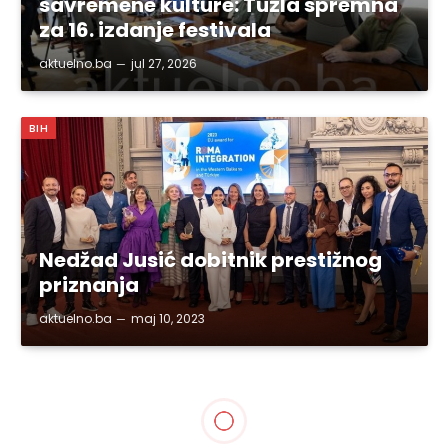
savremene kulture: Tuzla spremna
za 16. izdanje festivala
aktuelno.ba
jul 27, 2026
BIH
Nedžad Jusić dobitnik prestižnog
priznanja
aktuelno.ba
maj 10, 2023