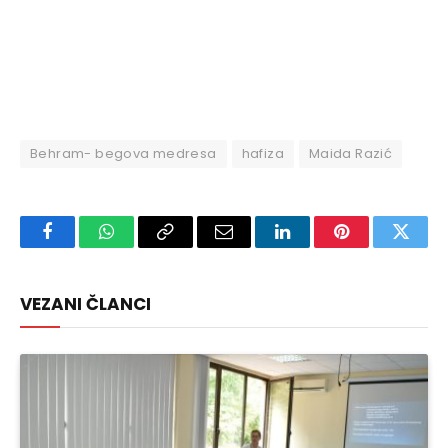
Behram- begova medresa
hafiza
Maida Razić
Facebook
WhatsApp
Copy
Email
LinkedIn
Pinterest
Twitte
Link
VEZANI ČLANCI