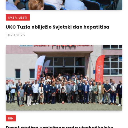
SVE VIJESTI
UKC Tuzla obilježio Svjetski dan hepatitisa
jul 28, 2026
BIH
Deset godina uspješnog rada visokoškolske