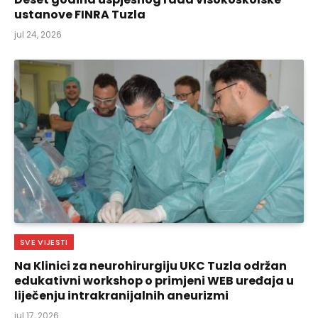
ustanove FINRA Tuzla
jul 24, 2026
SVE VIJESTI
Na Klinici za neurohirurgiju UKC Tuzla održan
edukativni workshop o primjeni WEB uređaja u
liječenju intrakranijalnih aneurizmi
jul 17, 2026