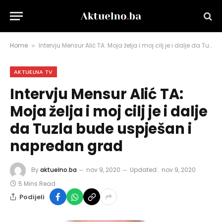
Home
Intervju Mensur Alić TA: Moja želja i moj cilj je i dalje da Tuzla bude uspješan i napredan grad
»
AKTUELNA TV
Intervju Mensur Alić TA:
Moja želja i moj cilj je i dalje
da Tuzla bude uspješan i
napredan grad
By
aktuelno.ba
nov 9, 2020
Updated:
nov 9, 2020
5 Mins Read
Podijeli