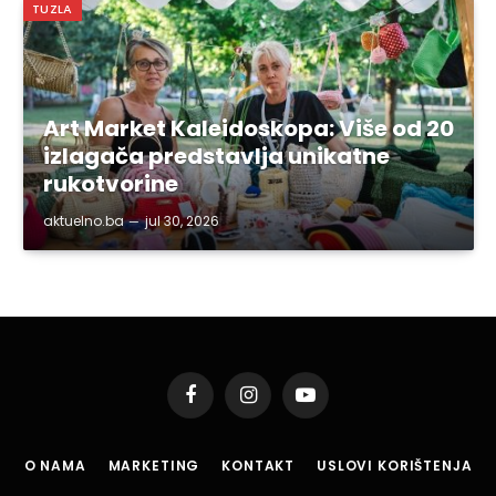
TUZLA
Art Market Kaleidoskopa: Više od 20
izlagača predstavlja unikatne
rukotvorine
aktuelno.ba
jul 30, 2026
Facebook
Instagram
YouTube
O NAMA
MARKETING
KONTAKT
USLOVI KORIŠTENJA