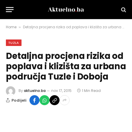
Home
Detaljna procjena rizika od poplava i klizišta za urbana područja Tuzle i Doboja
»
TUZLA
Detaljna procjena rizika od
poplava i klizišta za urbana
područja Tuzle i Doboja
By
aktuelno.ba
nov 17, 2015
1 Min Read
Podijeli