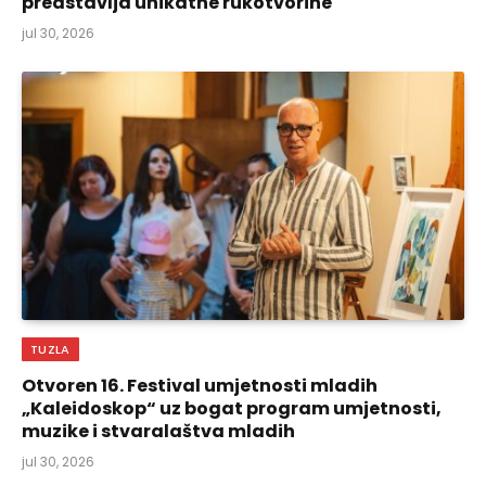
predstavlja unikatne rukotvorine
jul 30, 2026
TUZLA
Otvoren 16. Festival umjetnosti mladih
„Kaleidoskop“ uz bogat program umjetnosti,
muzike i stvaralaštva mladih
jul 30, 2026