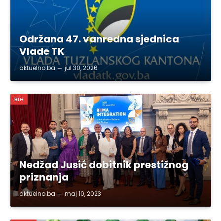
Održana 47. vanredna sjednica
Vlade TK
aktuelno.ba
jul 30, 2026
BIH
Nedžad Jusić dobitnik prestižnog
priznanja
aktuelno.ba
maj 10, 2023