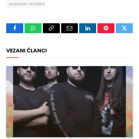
poplave i klizišta
Facebook
WhatsApp
Copy
Email
LinkedIn
Pinterest
Twitte
Link
VEZANI ČLANCI