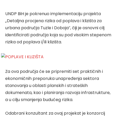
UNDP BiH je pokrenuo implementaciju projekta
„Detaljna procjena rizika od poplava i klizišta za
urbana područja Tuzle i Doboja“, čiji je osnovni cilj
identificirati područja koja su pod visokim stepenom
rizika od poplava i/ili klizišta.
Za ova područja će se pripremiti set praktičnih i
ekonomičnih preporuka unapređenja sektora
stanovanja u oblasti planskih i strateških
dokumenata, kao i planiranja razvoja infrastrukture,
a u cilju smanjenja budućeg rizika.
Odabrani konzultant za ovaj projekat je konzorcij