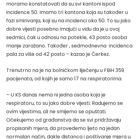
moramo konstatovati da su svi kantoni ispod
incidence 50. Imamo tri kantona koja su također u
fazi smirivanja, koji su na incidenci oko 50. To su jako
dobre vijesti posebno imajući u vidu da je u ovoj
sedmici, čak u odnosu na potekle, 43 posto osoba
manje zaražano. Također , sedmodnevna incidenca
pala za više od 42 posto – kazao je Čerkez.
Trenutrno na je na bolničkom liječenju u FBiH 359
pacijenata, od kojih je samo 17 na respiratorima.
– U KS danas nema ni jedna osoba koja je
respiratoru, to su jako dobre vijesti. Radujemo se
ovim vijestima, ali ne smijemo se opuštati.
Očekujemo od građanstva da se svi pridržavaju
propisanih mjera, da provedemo ljeto na jedan
normalan način, dakle distanca i poštivanje mjera u