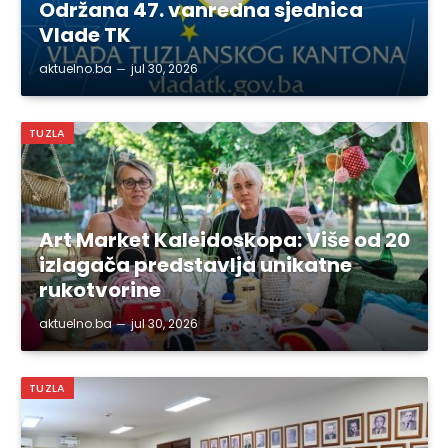
Održana 47. vanredna sjednica
Vlade TK
aktuelno.ba
jul 30, 2026
TUZLA
Art Market Kaleidoskopa: Više od 20
izlagača predstavlja unikatne
rukotvorine
aktuelno.ba
jul 30, 2026
TUZLA