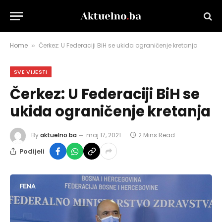
Home
Čerkez: U Federaciji BiH se ukida ograničenje kretanja
»
SVE VIJESTI
Čerkez: U Federaciji BiH se
ukida ograničenje kretanja
By
aktuelno.ba
maj 17, 2021
2 Mins Read
Podijeli