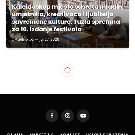
Kaleidoskop mjesto susreta mladih
umjetnika, kreativaca i ljubitelja
savremene kulture: Tuzla spremna
za 16. izdanje festivala
aktuelno.ba
jul 27, 2026
BIH
Dodik, Komšić i Džaferović
prisustvovali sastanku
lidera Brdo – Brioni
procesa