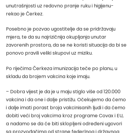
unutrašnjosti uz redovno pranje ruku i higijenu-
rekao je Čerkez.
Posebno je pozvao ugostitelje da se pridržavaju
mjera, te da su najrizičnija okupljanja unutar
zavorenih prostora, da se ne koristi situacija da bi se
ponovo pravili veliki skupovi uz miziku.
Po riječima Čerkeza imunizacija teče po planu, u
skladu da brojem vakcina koje imaju.
– Dobra vijest je da je u maju stiglo više od 120.000
vakcina i da one i dalje pristižu. Očekujemo da ćemo
i dalje imati porast broja vakcinisanih ljudi i da ćemo
dobiti veći broj vakcima kroz programe Covax i EU,
a nadamo se da će biti sklopljeni određeni ugovori
sa prozvođačima od strane federlnog i državnog