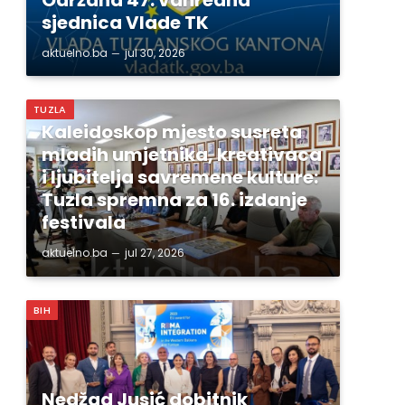
sjednica Vlade TK
aktuelno.ba
jul 30, 2026
TUZLA
Kaleidoskop mjesto susreta
mladih umjetnika, kreativaca
i ljubitelja savremene kulture:
Tuzla spremna za 16. izdanje
festivala
aktuelno.ba
jul 27, 2026
BIH
Nedžad Jusić dobitnik