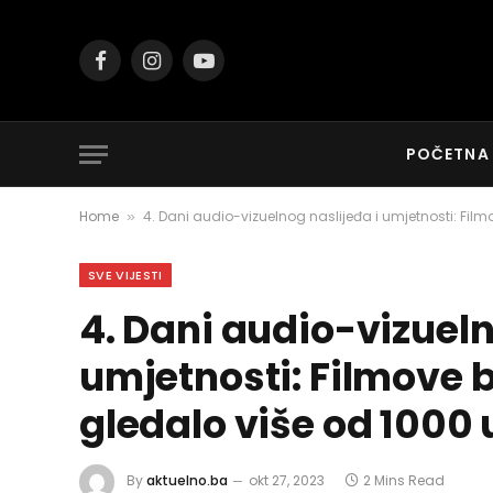
Facebook
Instagram
YouTube
POČETNA
Home
4. Dani audio-vizuelnog naslijeđa i umjetnosti: Film
»
SVE VIJESTI
4. Dani audio-vizueln
umjetnosti: Filmove 
gledalo više od 1000 
By
aktuelno.ba
okt 27, 2023
2 Mins Read