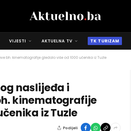
VIJESTI
AKTUELNA TV
TK TURIZAM
ove bh. kinematografije gledalo više od 1000 učenika iz Tuzle
og naslijeđa i
bh. kinematografije
učenika iz Tuzle
Podijeli