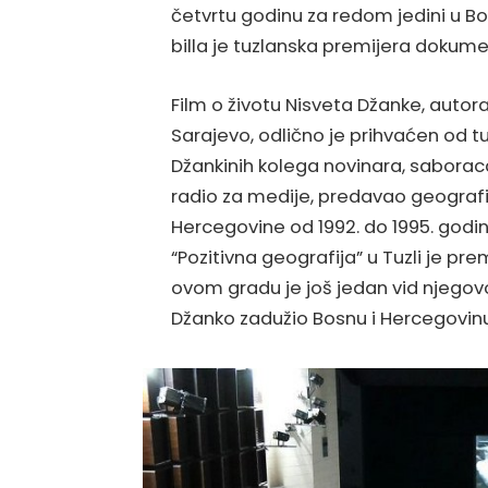
četvrtu godinu za redom jedini u Bo
billa je tuzlanska premijera dokume
Film o životu Nisveta Džanke, autora
Sarajevo, odlično je prihvaćen od tu
Džankinih kolega novinara, saboraca, 
radio za medije, predavao geografiju
Hercegovine od 1992. do 1995. godine
“Pozitivna geografija” u Tuzli je pr
ovom gradu je još jedan vid njego
Džanko zadužio Bosnu i Hercegovinu