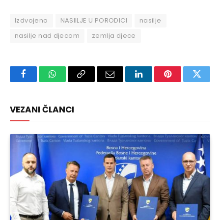
Izdvojeno
NASIILJE U PORODICI
nasilje
nasilje nad djecom
zemlja djece
Facebook
WhatsApp
Copy
Email
LinkedIn
Pinterest
Twitte
Link
VEZANI ČLANCI