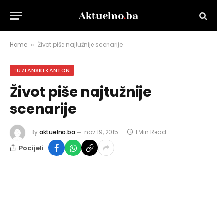
Home
Život piše najtužnije scenarije
»
TUZLANSKI KANTON
Život piše najtužnije
scenarije
By
aktuelno.ba
nov 19, 2015
1 Min Read
Podijeli