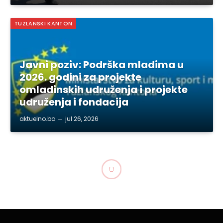
TUZLANSKI KANTON
Javni poziv: Podrška mladima u
2026. godini za projekte
omladinskih udruženja i projekte
udruženja i fondacija
aktuelno.ba
jul 26, 2026
TUZLANSKI KANTON
Platforma BH dijaspore u