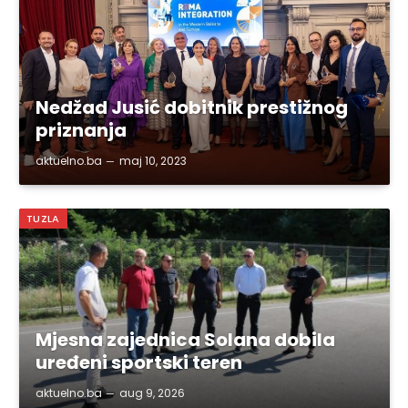
Nedžad Jusić dobitnik prestižnog
priznanja
aktuelno.ba
maj 10, 2023
TUZLA
Mjesna zajednica Solana dobila
uređeni sportski teren
aktuelno.ba
aug 9, 2026