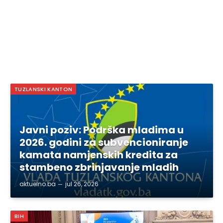
TUZLANSKI KANTON
Javni poziv: Podrška mladima u
2026. godini za subvencioniranje
kamata namjenskih kredita za
stambeno zbrinjavanje mladih
aktuelno.ba
jul 26, 2026
BIH