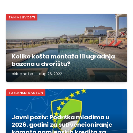
ZANIMLJIVOSTI
Koliko košta montaža ili ugradnja
bazena u dvorištu?
aktuelno.ba
aug 26, 2022
TUZLANSKI KANTON
Javni poziv: Podrška mladima u
2026. godini za subvencioniranje
kamata namjenskih kredita za