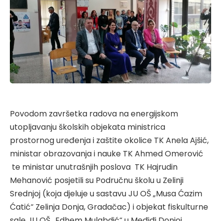
Povodom završetka radova na energijskom
utopljavanju školskih objekata ministrica
prostornog uređenja i zaštite okolice TK Anela Ajšić,
ministar obrazovanja i nauke TK Ahmed Omerović
te ministar unutrašnjih poslova TK Hajrudin
Mehanović posjetili su Područnu školu u Zelinji
Srednjoj (koja djeluje u sastavu JU OŠ „Musa Ćazim
Ćatić“ Zelinja Donja, Gradačac) i objekat fiskulturne
sale JU OŠ „Edhem Mulabdić“ u Međiđi Donjoj.