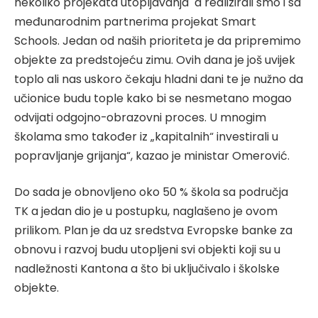
nekoliko projekata utopljavanja a realizirali smo i sa
međunarodnim partnerima projekat Smart
Schools. Jedan od naših prioriteta je da pripremimo
objekte za predstojeću zimu. Ovih dana je još uvijek
toplo ali nas uskoro čekaju hladni dani te je nužno da
učionice budu tople kako bi se nesmetano mogao
odvijati odgojno-obrazovni proces. U mnogim
školama smo također iz „kapitalnih“ investirali u
popravljanje grijanja“, kazao je ministar Omerović.
Do sada je obnovljeno oko 50 % škola sa područja
TK a jedan dio je u postupku, naglašeno je ovom
prilikom. Plan je da uz sredstva Evropske banke za
obnovu i razvoj budu utopljeni svi objekti koji su u
nadležnosti Kantona a što bi uključivalo i školske
objekte.