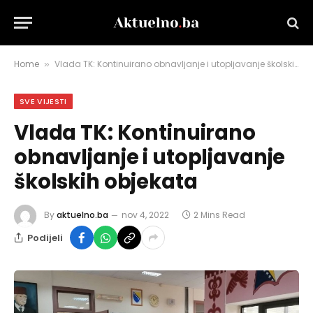
Home
Vlada TK: Kontinuirano obnavljanje i utopljavanje školskih objekata
»
SVE VIJESTI
Vlada TK: Kontinuirano
obnavljanje i utopljavanje
školskih objekata
By
aktuelno.ba
nov 4, 2022
2 Mins Read
Podijeli