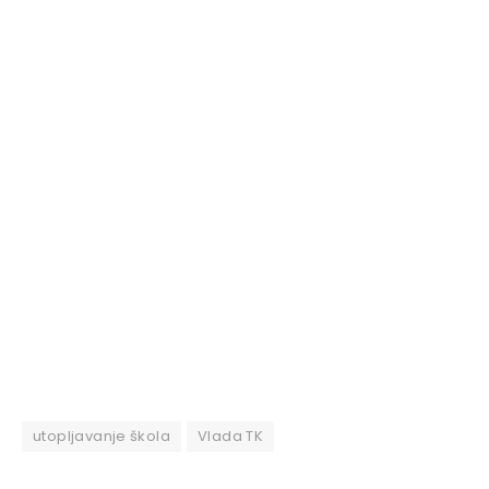
utopljavanje škola
Vlada TK