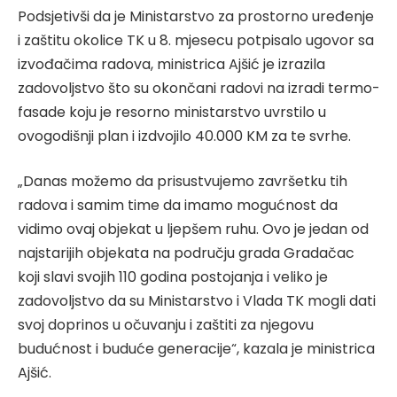
Podsjetivši da je Ministarstvo za prostorno uređenje
i zaštitu okolice TK u 8. mjesecu potpisalo ugovor sa
izvođačima radova, ministrica Ajšić je izrazila
zadovoljstvo što su okončani radovi na izradi termo-
fasade koju je resorno ministarstvo uvrstilo u
ovogodišnji plan i izdvojilo 40.000 KM za te svrhe.
„Danas možemo da prisustvujemo završetku tih
radova i samim time da imamo mogućnost da
vidimo ovaj objekat u ljepšem ruhu. Ovo je jedan od
najstarijih objekata na području grada Gradačac
koji slavi svojih 110 godina postojanja i veliko je
zadovoljstvo da su Ministarstvo i Vlada TK mogli dati
svoj doprinos u očuvanju i zaštiti za njegovu
budućnost i buduće generacije“, kazala je ministrica
Ajšić.