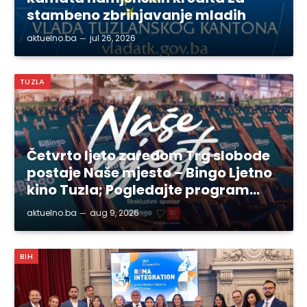
stambeno zbrinjavanje mladih
aktuelno.ba
jul 26, 2026
TUZLA
Četvrto ljeto zaredom Trg slobode
postaje Naše mjesto – Bingo Ljetno
kino Tuzla; Pogledajte program…
aktuelno.ba
aug 9, 2026
BIH