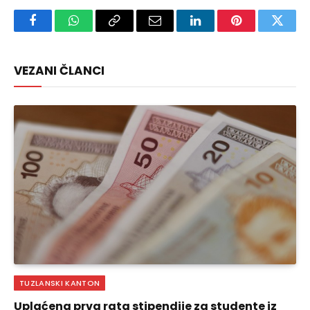
Facebook
WhatsApp
Copy
Email
LinkedIn
Pinterest
Twitte
Link
VEZANI ČLANCI
TUZLANSKI KANTON
Uplaćena prva rata stipendije za studente iz