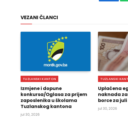
Faceboo
VEZANI ČLANCI
TUZLANSKI KANTON
TUZLANSKI KAN
Izmjene i dopune
Uplaćena eg
konkursa/Oglasa za prijem
naknada za
zaposlenika u školama
borce za jul
Tuzlanskog kantona
jul 30, 2026
jul 30, 2026