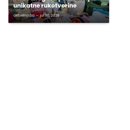
unikatne rukotvorine
aktuelno.ba
jul 30, 2026