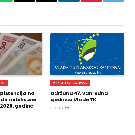
k
WhatsApp
Copy
Email
LinkedIn
Pinterest
Twitter
Link
TON
TUZLANSKI KANTON
zistencijalna
Održana 47. vanredna
 demobilisane
sjednica Vlade TK
i 2026. godine
jul 30, 2026