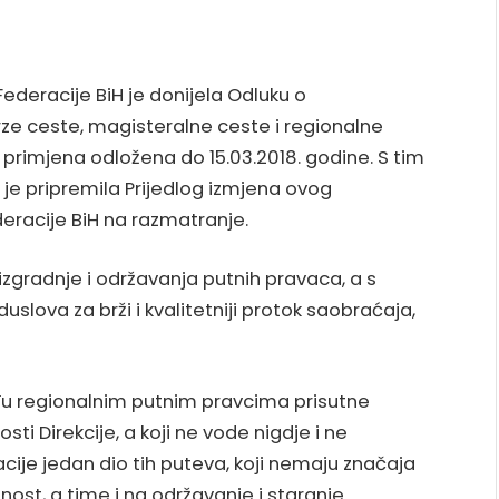
Federacije BiH je donijela Odluku o
rze ceste, magisteralne ceste i regionalne
e primjena odložena do 15.03.2018. godine. S tim
K je pripremila Prijedlog izmjena ovog
eracije BiH na razmatranje.
d izgradnje i održavanja putnih pravaca, a s
lova za brži i kvalitetniji protok saobraćaja,
đu regionalnim putnim pravcima prisutne
ti Direkcije, a koji ne vode nigdje i ne
acije jedan dio tih puteva, koji nemaju značaja
nost, a time i na održavanje i staranje