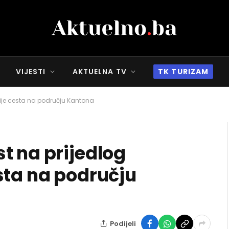
VIJESTI
AKTUELNA TV
TK TURIZAM
ije cesta na području Kantona
t na prijedlog
sta na području
Podijeli