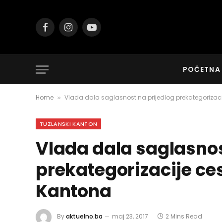
Facebook
Instagram
YouTube
POČETNA
Home
Vlada dala saglasnost na prijedlog prekategorizac
»
TUZLANSKI KANTON
Vlada dala saglasnos
prekategorizacije ce
Kantona
By
aktuelno.ba
maj 23, 2017
2 Mins Read