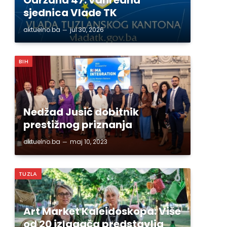
sjednica Vlade TK
aktuelno.ba
jul 30, 2026
BIH
Nedžad Jusić dobitnik
prestižnog priznanja
aktuelno.ba
maj 10, 2023
TUZLA
Art Market Kaleidoskopa: Više
od 20 izlagača predstavlja