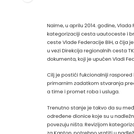
Naime, u aprilu 2014. godine, Vlada 
kategorizaciji cesta uautoceste i b
ceste Vlade Federacije BiH, a čija j
u vezi Direkcija regionalnih cesta T
dokumenta, koji je upućen Vladi Fed
Cilj je postići fukcionalniji raspore
primarnim zadatkom stvaranja predus
a time i promet roba i usluga.
Trenutno stanje je takvo da su me
određene dionice koje su u nadležnos
povezuju ništa. Revizijom kategoriz
za Kanton, potrebno vratiti u nadlež