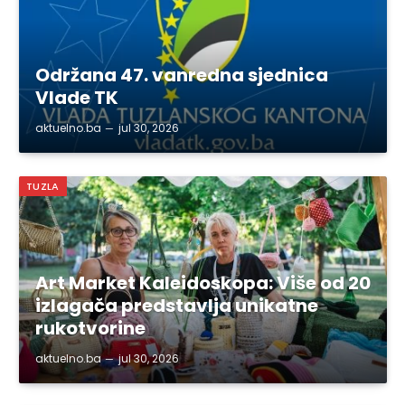
Održana 47. vanredna sjednica
Vlade TK
aktuelno.ba
jul 30, 2026
TUZLA
Art Market Kaleidoskopa: Više od 20
izlagača predstavlja unikatne
rukotvorine
aktuelno.ba
jul 30, 2026