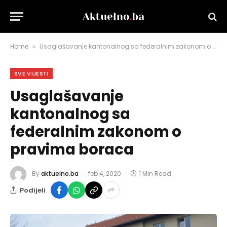
Home
Usaglašavanje kantonalnog sa federalnim zakonom o pravima boraca
»
SVE VIJESTI
Usaglašavanje
kantonalnog sa
federalnim zakonom o
pravima boraca
By
aktuelno.ba
feb 4, 2020
1 Min Read
Podijeli