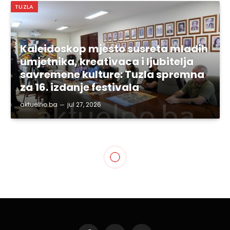
TUZLA
Kaleidoskop mjesto susreta mladih
umjetnika, kreativaca i ljubitelja
savremene kulture: Tuzla spremna
za 16. izdanje festivala
aktuelno.ba
jul 27, 2026