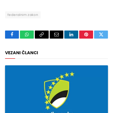
federalnim zakon
Facebook
WhatsApp
Copy
Email
LinkedIn
Pinterest
Twitte
Link
VEZANI ČLANCI