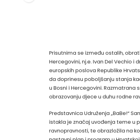
Prisutnima se između ostalih, obrat
Hercegovini, nj.e. Ivan Del Vechio i d
europskih poslova Republike Hrvatsk
da doprinesu poboljšanju stanja ka
u Bosni i Hercegovini. Razmatrana s
obrazovanju djece u duhu rodne rav
Predstavnica Udruženja „BaBe!“ Sanj
istakla je značaj uvođenja teme u 
ravnopravnosti, te obrazložila na k
nastavni plan i program u Hrvatskoj