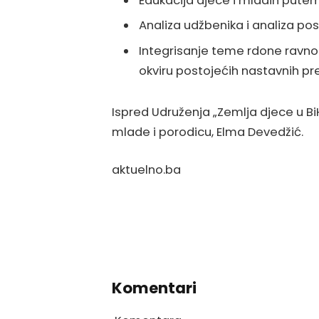
Edukacija djece i mladih putem
Analiza udžbenika i analiza po
Integrisanje teme rdone ravno
okviru postojećih nastavnih p
Ispred Udruženja „Zemlja djece u Bi
mlade i porodicu, Elma Devedžić.
aktuelno.ba
Komentari