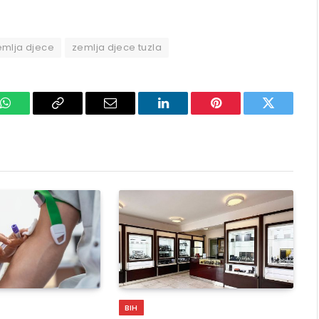
emlja djece
zemlja djece tuzla
k
WhatsApp
Copy
Email
LinkedIn
Pinterest
Twitter
Link
BIH