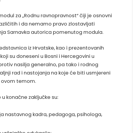
 modul za „Rodnu ravnopravnost“ čiji je osnovni
 različitih i da nemamo pravo zlostavljati
Sanja Sarnavka autorica pomenutog modula.
edstavnica iz Hrvatske, kao i prezentovanih
oji su doneseni u Bosni i Hercegovini u
rotiv nasilja generalno, pa tako i rodnog
ljnji rad i nastojanja na koje će biti usmjereni
ave ovom temom.
 u konačne zaključke su:
cija nastavnog kadra, pedagoga, psihologa,