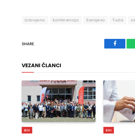
Izdvojeno
konferencija
Sarajevo
Tuzla
z
SHARE.
Faceboo
VEZANI ČLANCI
BIH
BIH