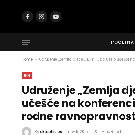
Facebook
Instagram
YouTube
POČETNA
Home
Udruženje „Zemlja djece u BiH“ Tuzla uzelo učešće 
»
BIH
Udruženje „Zemlja dje
učešće na konferenc
rodne ravnopravnost
By
aktuelno.ba
nov 5, 2015
2 Mins Read