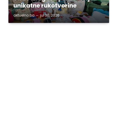
unikatne rukotvorine
aktuelno.ba
jul 30, 2026