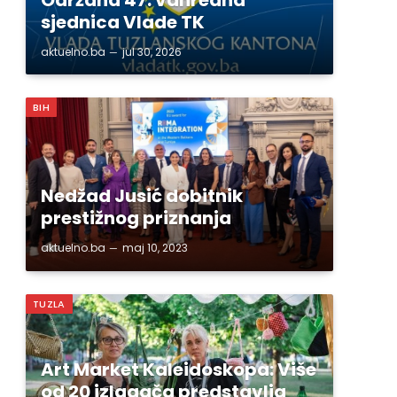
sjednica Vlade TK
aktuelno.ba
jul 30, 2026
BIH
Nedžad Jusić dobitnik
prestižnog priznanja
aktuelno.ba
maj 10, 2023
TUZLA
Art Market Kaleidoskopa: Više
od 20 izlagača predstavlja