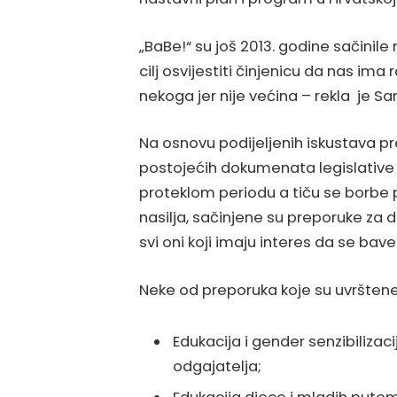
„BaBe!“ su još 2013. godine sačinile
cilj osvijestiti činjenicu da nas ima
nekoga jer nije većina – rekla je 
Na osnovu podijeljenih iskustava pr
postojećih dokumenata legislative k
proteklom periodu a tiču se borbe p
nasilja, sačinjene su preporuke za da
svi oni koji imaju interes da se b
Neke od preporuka koje su uvrštene
Edukacija i gender senzibiliza
odgajatelja;