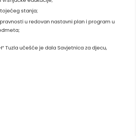
 vršnjačke edukacije;
stojećeg stanja;
pravnosti u redovan nastavni plan i program u
redmeta;
H“ Tuzla učešće je dala Savjetnica za djecu,