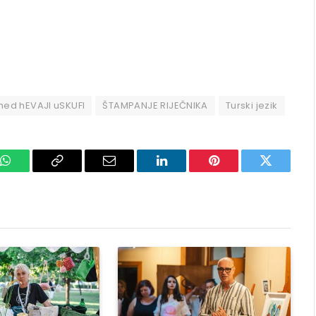
d hEVAJI uSKUFI
ŠTAMPANJE RIJEČNIKA
Turski jezik
k
WhatsApp
Copy
Email
LinkedIn
Pinterest
Twitter
Link