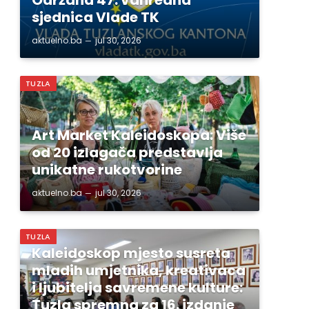
sjednica Vlade TK
aktuelno.ba
jul 30, 2026
TUZLA
Art Market Kaleidoskopa: Više
od 20 izlagača predstavlja
unikatne rukotvorine
aktuelno.ba
jul 30, 2026
TUZLA
Kaleidoskop mjesto susreta
mladih umjetnika, kreativaca
i ljubitelja savremene kulture:
Tuzla spremna za 16. izdanje