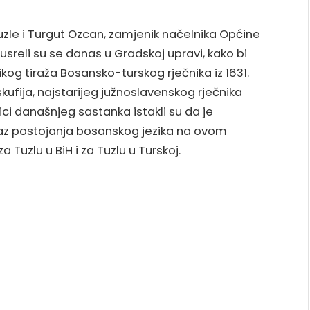
le i Turgut Ozcan, zamjenik načelnika Općine
susreli su se danas u Gradskoj upravi, kako bi
kog tiraža Bosansko-turskog rječnika iz 1631.
fija, najstarijeg južnoslavenskog rječnika
ici današnjeg sastanka istakli su da je
okaz postojanja bosanskog jezika na ovom
a Tuzlu u BiH i za Tuzlu u Turskoj.