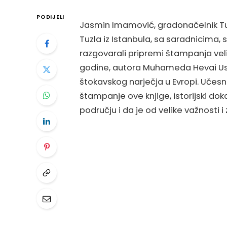
PODIJELI
Jasmin Imamović, gradonačelnik Tuz
Tuzla iz Istanbula, sa saradnicima, 
razgovarali pripremi štampanja veli
godine, autora Muhameda Hevai Usku
štokavskog narječja u Evropi. Učesn
štampanje ove knjige, istorijski d
području i da je od velike važnosti i z