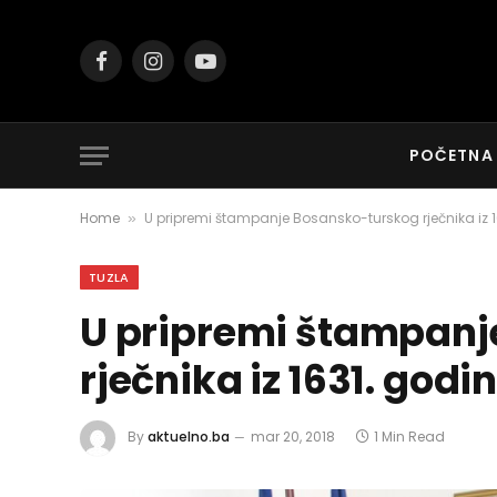
Facebook
Instagram
YouTube
POČETNA
Home
U pripremi štampanje Bosansko-turskog rječnika iz 1
»
TUZLA
U pripremi štampanj
rječnika iz 1631. godi
By
aktuelno.ba
mar 20, 2018
1 Min Read