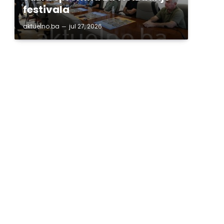
festivala
aktuelno.ba
jul 27, 2026