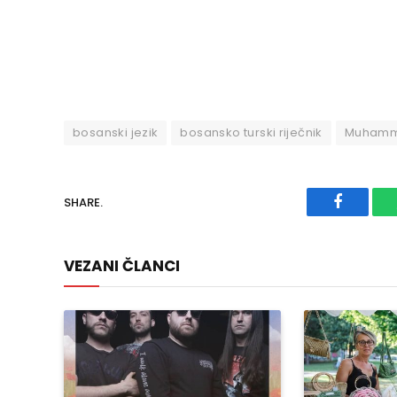
bosanski jezik
bosansko turski riječnik
Muhamme
SHARE.
Faceboo
VEZANI ČLANCI