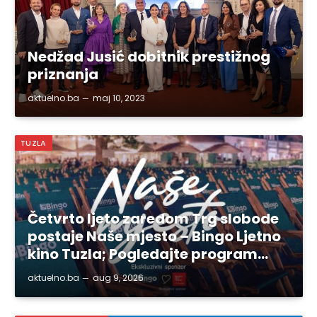
Nedžad Jusić dobitnik prestižnog
priznanja
aktuelno.ba
maj 10, 2023
TUZLA
Četvrto ljeto zaredom Trg slobode
postaje Naše mjesto – Bingo Ljetno
kino Tuzla; Pogledajte program…
aktuelno.ba
aug 9, 2026