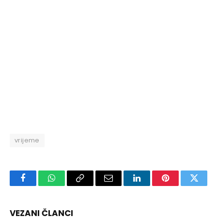
vrijeme
Facebook
WhatsApp
Copy
Email
LinkedIn
Pinterest
Twitte
Link
VEZANI ČLANCI