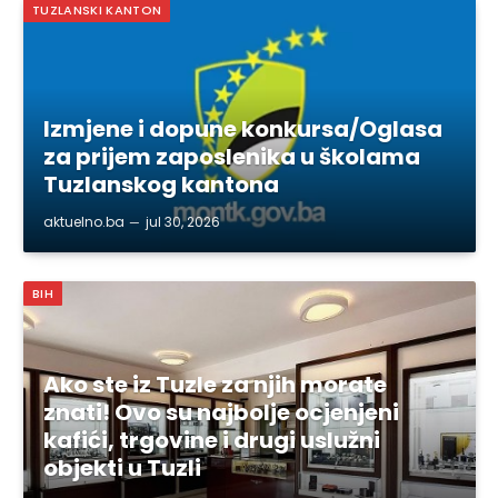
TUZLANSKI KANTON
Izmjene i dopune konkursa/Oglasa
za prijem zaposlenika u školama
Tuzlanskog kantona
aktuelno.ba
jul 30, 2026
BIH
Ako ste iz Tuzle za njih morate
znati! Ovo su najbolje ocjenjeni
kafići, trgovine i drugi uslužni
objekti u Tuzli