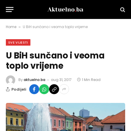
Home
U BiH sunčano i veoma toplo vrijeme
»
SVE VIJESTI
U BiH sunčano i veoma
toplo vrijeme
By
aktuelno.ba
aug 31, 2017
1 Min Read
Podijeli