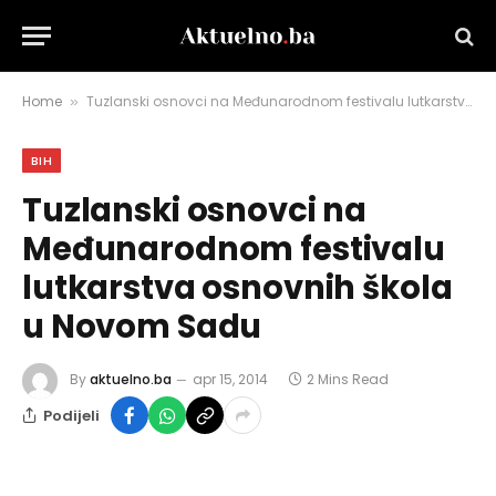
Home
Tuzlanski osnovci na Međunarodnom festivalu lutkarstva osnovnih škola u Novom Sadu
»
BIH
Tuzlanski osnovci na
Međunarodnom festivalu
lutkarstva osnovnih škola
u Novom Sadu
By
aktuelno.ba
apr 15, 2014
2 Mins Read
Podijeli