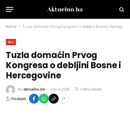
Home
Tuzla domaćin Prvog Kongresa o debljini Bosne i Hercegovine
»
BIH
Tuzla domaćin Prvog
Kongresa o debljini Bosne i
Hercegovine
By
aktuelno.ba
nov 9, 2015
2 Mins Read
Podijeli