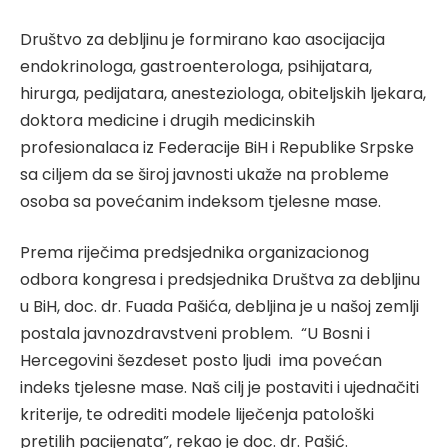
Društvo za debljinu je formirano kao asocijacija
endokrinologa, gastroenterologa, psihijatara,
hirurga, pedijatara, anesteziologa, obiteljskih ljekara,
doktora medicine i drugih medicinskih
profesionalaca iz Federacije BiH i Republike Srpske
sa ciljem da se široj javnosti ukaže na probleme
osoba sa povećanim indeksom tjelesne mase.
Prema riječima predsjednika organizacionog
odbora kongresa i predsjednika Društva za debljinu
u BiH, doc. dr. Fuada Pašića, debljina je u našoj zemlji
postala javnozdravstveni problem. “U Bosni i
Hercegovini šezdeset posto ljudi ima povećan
indeks tjelesne mase. Naš cilj je postaviti i ujednačiti
kriterije, te odrediti modele liječenja patološki
pretilih pacijenata”, rekao je doc. dr. Pašić.