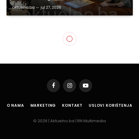
aktuelno.ba
jul 27, 2026
BIH
OSCE podržao obuku o
korištenju prve baze
podataka o slučajevima
nasilja u porodici u FBiH
By
aktuelno.ba
nov 6, 2015
2 Mins Read
Podijeli