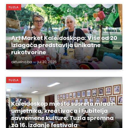
TUZLA
Art Market Kaleidoskopa: Više od 20
izlagača predstavlja unikatne
rukotvorine
aktuelno.ba
jul 30, 2026
TUZLA
Kaleidoskop mjesto susreta mladih
umjetnika, kreativaca i ljubitelja
savremene kulture: Tuzla spremna
za 16. izdanje festivala