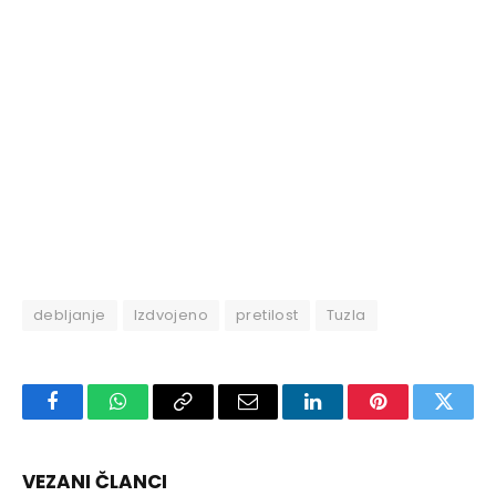
debljanje
Izdvojeno
pretilost
Tuzla
Facebook
WhatsApp
Copy
Email
LinkedIn
Pinterest
Twitte
Link
VEZANI ČLANCI