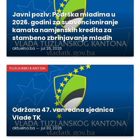
Javni poziv: Podrška mladima u
2026. godini za subvencioniranje
kamata namjenskih kredita za
stambeno zbrinjavanje mladih
aktuelno.ba
jul 26, 2026
TUZLANSKI KANTON
Održana 47. vanredna sjednica
Vlade TK
aktuelno.ba
jul 30, 2026