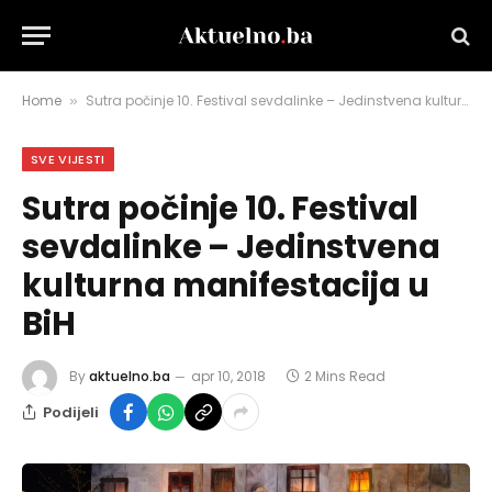
Home
Sutra počinje 10. Festival sevdalinke – Jedinstvena kulturna manifestacija u BiH
»
SVE VIJESTI
Sutra počinje 10. Festival
sevdalinke – Jedinstvena
kulturna manifestacija u
BiH
By
aktuelno.ba
apr 10, 2018
2 Mins Read
Podijeli