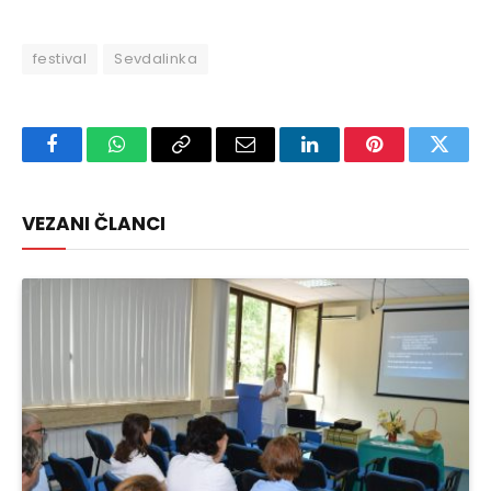
festival
Sevdalinka
Facebook
WhatsApp
Copy
Email
LinkedIn
Pinterest
Twitte
Link
VEZANI ČLANCI