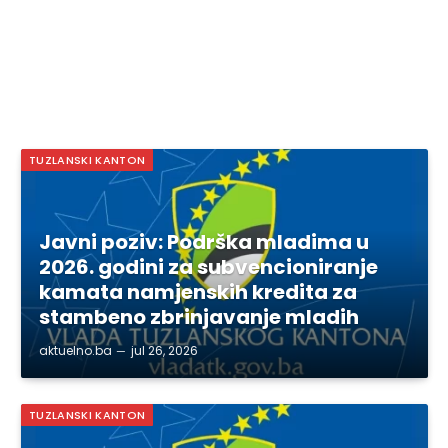
TUZLANSKI KANTON
Javni poziv: Podrška mladima u
2026. godini za subvencioniranje
kamata namjenskih kredita za
stambeno zbrinjavanje mladih
aktuelno.ba
jul 26, 2026
TUZLANSKI KANTON