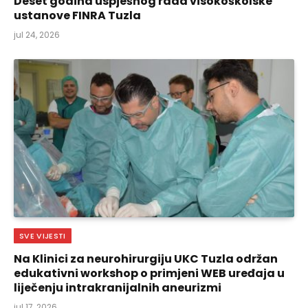
Deset godina uspješnog rada visokoškolske
ustanove FINRA Tuzla
jul 24, 2026
SVE VIJESTI
Na Klinici za neurohirurgiju UKC Tuzla održan
edukativni workshop o primjeni WEB uređaja u
liječenju intrakranijalnih aneurizmi
jul 17, 2026