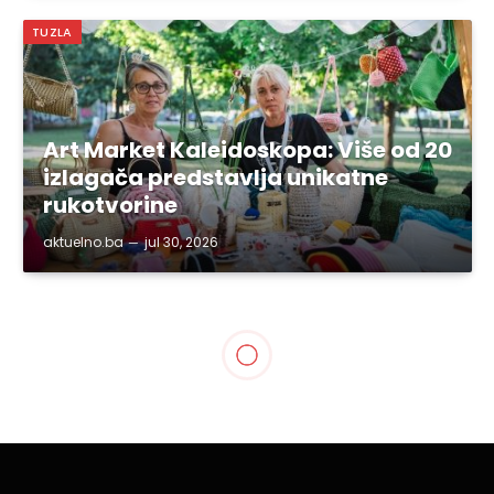
TUZLA
Art Market Kaleidoskopa: Više od 20
izlagača predstavlja unikatne
rukotvorine
aktuelno.ba
jul 30, 2026
TUZLANSKI KANTON
Podrška u donošenju
odluka za uključivanje i