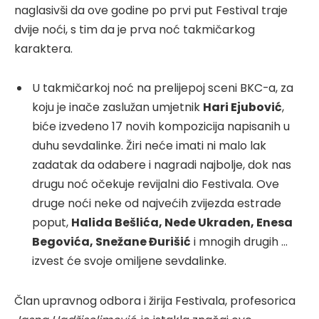
naglasivši da ove godine po prvi put Festival traje
dvije noći, s tim da je prva noć takmičarkog
karaktera.
U takmičarkoj noć na prelijepoj sceni BKC-a, za
koju je inače zaslužan umjetnik
Hari Ejubović
,
biće izvedeno 17 novih kompozicija napisanih u
duhu sevdalinke. Žiri neće imati ni malo lak
zadatak da odabere i nagradi najbolje, dok nas
drugu noć očekuje revijalni dio Festivala. Ove
druge noći neke od najvećih zvijezda estrade
poput,
Halida Bešlića, Nede Ukraden, Enesa
Begovića, Snežane Đurišić
i mnogih drugih …
izvest će svoje omiljene sevdalinke.
Član upravnog odbora i žirija Festivala, profesorica