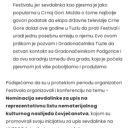
Festivalu, jer sevdalinka kao pjesma je jako
popularna u Crnoj Gori. Možda o tome najbolje
govori podatak da ekipa državne televizije Crne
Gore dolazi ove godine u Tuzlu da prati Festival i
uradi jednu posebnu emisiju o njemu. Evo ovom
prilikom je pozvam i Gradonačelnika Tuzle da
ostvari kontakt sa Gradonačelnikom Podgorice i
da ovu saradnju između dva grada, koja je počela
pjesmom još više poboljšamo i produbimo.
Podsjećamo da su u proteklom periodu organizatori
Festivala organizovali i konferenciju na temu –
Nominacija sevdalinke za upis na
reprezentativnu listu nematerijalnog
kulturnog naslijeđa čovječanstva
, kojom su
promovirali svoju inicijativu za upis sevdalinke na