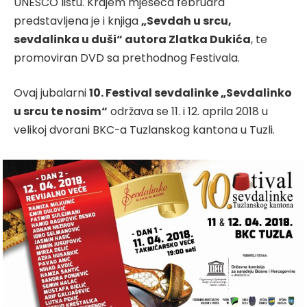
UNESCO listu. Krajem mjeseca februara
predstavljena je i knjiga
„Sevdah u srcu,
sevdalinka u duši“ autora Zlatka Dukića
, te
promoviran DVD sa prethodnog Festivala.
Ovaj jubalarni
10. Festival sevdalinke „Sevdalinko
u srcu te nosim“
održava se 11. i 12. aprila 2018 u
velikoj dvorani BKC-a Tuzlanskog kantona u Tuzli.