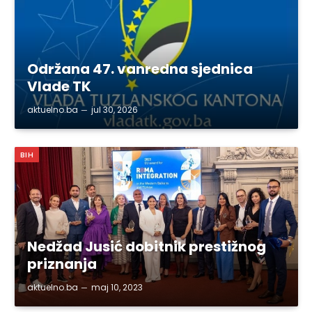
Održana 47. vanredna sjednica
Vlade TK
aktuelno.ba
jul 30, 2026
BIH
Nedžad Jusić dobitnik prestižnog
priznanja
aktuelno.ba
maj 10, 2023