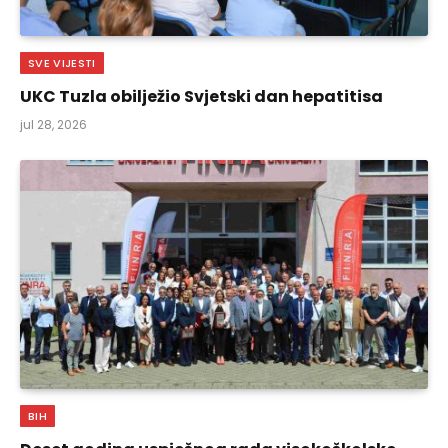
SVE VIJESTI
UKC Tuzla obilježio Svjetski dan hepatitisa
jul 28, 2026
BIH