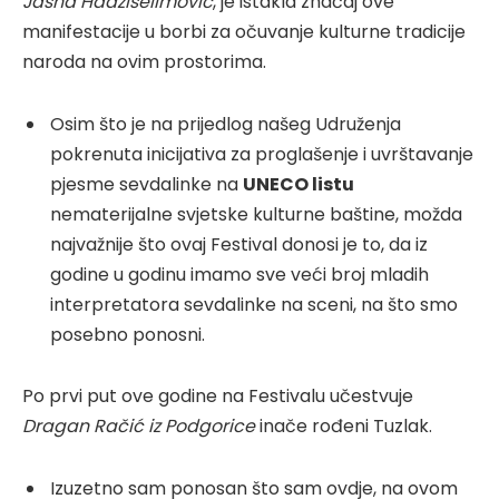
Jasna Hadžiselimović
, je istakla značaj ove
manifestacije u borbi za očuvanje kulturne tradicije
naroda na ovim prostorima.
Osim što je na prijedlog našeg Udruženja
pokrenuta inicijativa za proglašenje i uvrštavanje
pjesme sevdalinke na
UNECO listu
nematerijalne svjetske kulturne baštine, možda
najvažnije što ovaj Festival donosi je to, da iz
godine u godinu imamo sve veći broj mladih
interpretatora sevdalinke na sceni, na što smo
posebno ponosni.
Po prvi put ove godine na Festivalu učestvuje
Dragan Račić iz Podgorice
inače rođeni Tuzlak.
Izuzetno sam ponosan što sam ovdje, na ovom