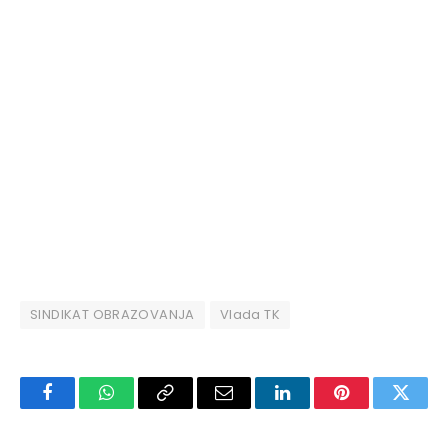
SINDIKAT OBRAZOVANJA
Vlada TK
Facebook
WhatsApp
Copy
Email
LinkedIn
Pinterest
Twitte
Link