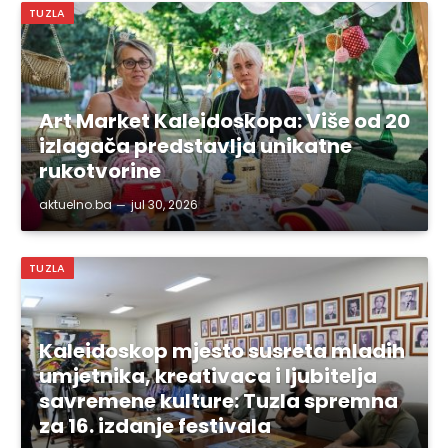
TUZLA
Art Market Kaleidoskopa: Više od 20
izlagača predstavlja unikatne
rukotvorine
aktuelno.ba
jul 30, 2026
TUZLA
Kaleidoskop mjesto susreta mladih
umjetnika, kreativaca i ljubitelja
savremene kulture: Tuzla spremna
za 16. izdanje festivala