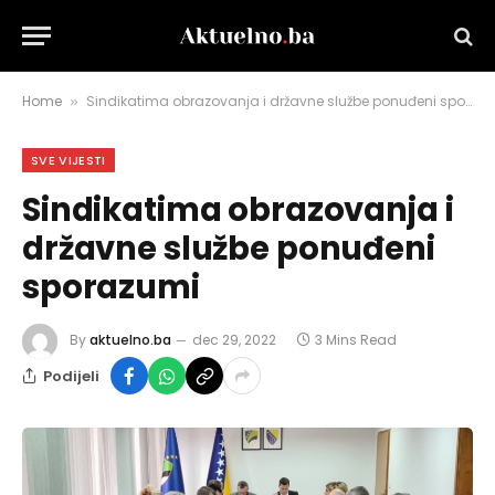
Home
Sindikatima obrazovanja i državne službe ponuđeni sporazumi
»
SVE VIJESTI
Sindikatima obrazovanja i
državne službe ponuđeni
sporazumi
By
aktuelno.ba
dec 29, 2022
3 Mins Read
Podijeli