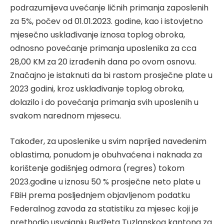
podrazumijeva uvećanje ličnih primanja zaposlenih
za 5%, počev od 01.01.2023. godine, kao i istovjetno
mjesečno usklađivanje iznosa toplog obroka,
odnosno povećanje primanja uposlenika za cca
28,00 KM za 20 izrađenih dana po ovom osnovu.
Značajno je istaknuti da bi rastom prosječne plate u
2023 godini, kroz usklađivanje toplog obroka,
dolazilo i do povećanja primanja svih uposlenih u
svakom narednom mjesecu.
Također, za uposlenike u svim naprijed navedenim
oblastima, ponudom je obuhvaćena i naknada za
korištenje godišnjeg odmora (regres) tokom
2023.godine u iznosu 50 % prosječne neto plate u
FBiH prema posljednjem objavljenom podatku
Federalnog zavoda za statistiku za mjesec koji je
prethodio usvajanju Budžeta Tuzlanskog kantona za