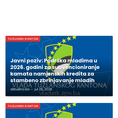
TUZLANSKI KANTON
Javni poziv: Podrška mladima u
2026. godini za subvencioniranje
kamata namjenskih kredita za
stambeno zbrinjavanje mladih
aktuelno.ba
jul 26, 2026
TUZLANSKI KANTON