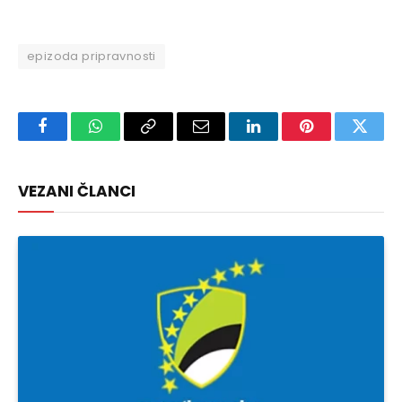
epizoda pripravnosti
Facebook
WhatsApp
Copy
Email
LinkedIn
Pinterest
Twitte
Link
VEZANI ČLANCI