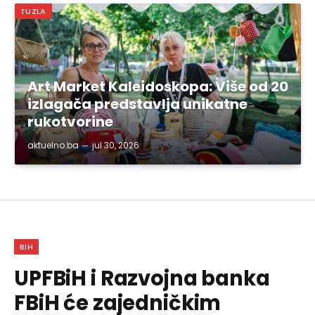
TUZLA
Art Market Kaleidoskopa: Više od 20
izlagača predstavlja unikatne
rukotvorine
aktuelno.ba
jul 30, 2026
BIH
UPFBiH i Razvojna banka
FBiH će zajedničkim