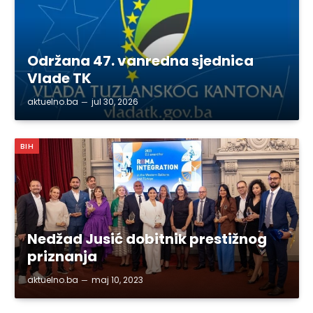
Održana 47. vanredna sjednica
Vlade TK
aktuelno.ba
jul 30, 2026
BIH
Nedžad Jusić dobitnik prestižnog
priznanja
aktuelno.ba
maj 10, 2023