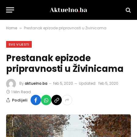
Home
Prestanak epizode pripravnosti u Živinicama
»
SVE VIJESTI
Prestanak epizode
pripravnosti u Živinicama
By
aktuelno.ba
feb 5, 2020
Updated:
feb 5, 2020
1 Min Read
Podijeli