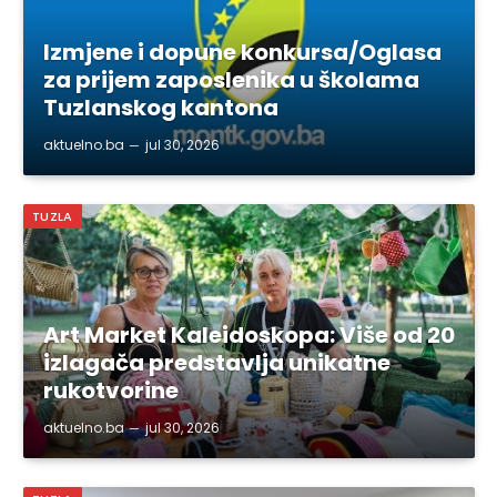
Izmjene i dopune konkursa/Oglasa
za prijem zaposlenika u školama
Tuzlanskog kantona
aktuelno.ba
jul 30, 2026
TUZLA
Art Market Kaleidoskopa: Više od 20
izlagača predstavlja unikatne
rukotvorine
aktuelno.ba
jul 30, 2026