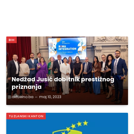
BIH
Nedžad Jusić dobitnik prestižnog
priznanja
aktuelno.ba
maj 10, 2023
TUZLANSKI KANTON