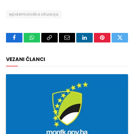
epidemiološka situacija
Facebook
WhatsApp
Copy
Email
LinkedIn
Pinterest
Twitte
Link
VEZANI ČLANCI