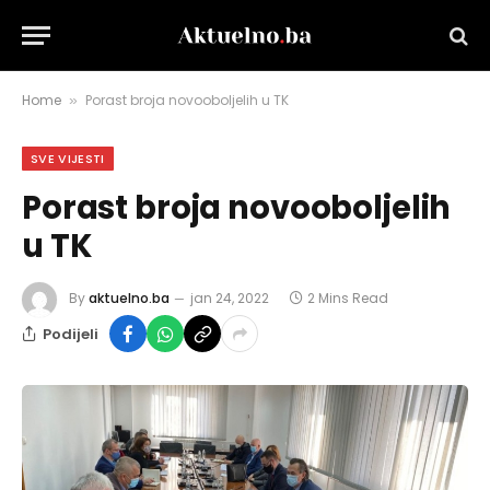
Home
Porast broja novooboljelih u TK
»
SVE VIJESTI
Porast broja novooboljelih
u TK
By
aktuelno.ba
jan 24, 2022
2 Mins Read
Podijeli