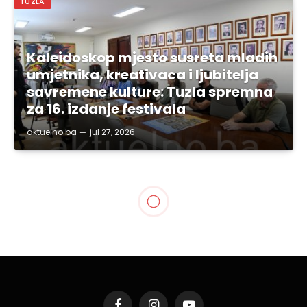
TUZLA
Kaleidoskop mjesto susreta mladih
umjetnika, kreativaca i ljubitelja
savremene kulture: Tuzla spremna
za 16. izdanje festivala
aktuelno.ba
jul 27, 2026
SVE VIJESTI
„Kako bismo zaštitili naše
građane i privredu,