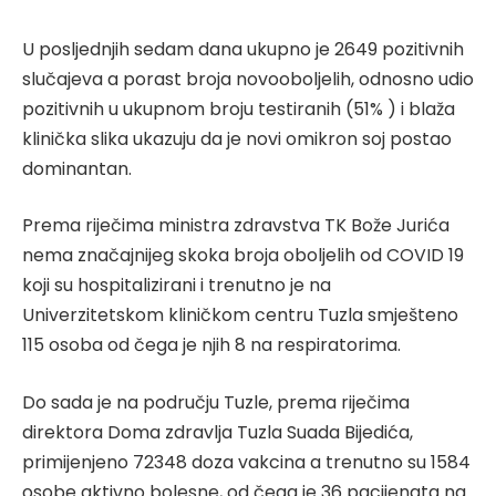
U posljednjih sedam dana ukupno je 2649 pozitivnih
slučajeva a porast broja novooboljelih, odnosno udio
pozitivnih u ukupnom broju testiranih (51% ) i blaža
klinička slika ukazuju da je novi omikron soj postao
dominantan.
Prema riječima ministra zdravstva TK Bože Jurića
nema značajnijeg skoka broja oboljelih od COVID 19
koji su hospitalizirani i trenutno je na
Univerzitetskom kliničkom centru Tuzla smješteno
115 osoba od čega je njih 8 na respiratorima.
Do sada je na području Tuzle, prema riječima
direktora Doma zdravlja Tuzla Suada Bijedića,
primijenjeno 72348 doza vakcina a trenutno su 1584
osobe aktivno bolesne, od čega je 36 pacijenata na