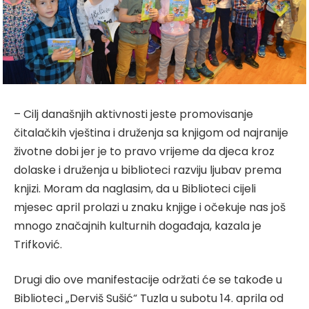
– Cilj današnjih aktivnosti jeste promovisanje
čitalačkih vještina i druženja sa knjigom od najranije
životne dobi jer je to pravo vrijeme da djeca kroz
dolaske i druženja u biblioteci razviju ljubav prema
knjizi. Moram da naglasim, da u Biblioteci cijeli
mjesec april prolazi u znaku knjige i očekuje nas još
mnogo značajnih kulturnih događaja, kazala je
Trifković.
Drugi dio ove manifestacije održati će se takođe u
Biblioteci „Derviš Sušić“ Tuzla u subotu 14. aprila od