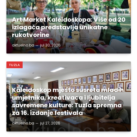
Art Market Kaleidoskopa: Više od 20
izlagača predstavlja unikatne
rukotvorine
aktuelno.ba
jul 30, 2026
TUZLA
Kaleidoskop mjesto susreta mladih
umjetnika, kreativaca i ljubitelja
savremene kulture: Tuzla spremna
za 16. izdanje festivala
aktuelno.ba
jul 27, 2026