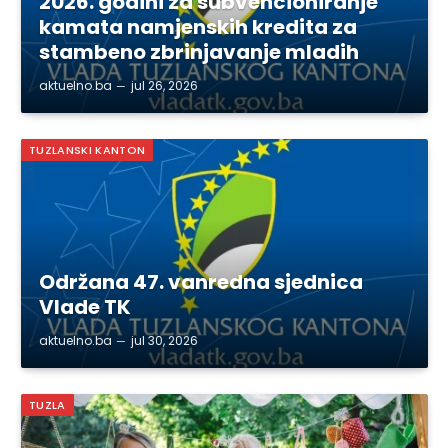
2026. godini za subvencioniranje
kamata namjenskih kredita za
stambeno zbrinjavanje mladih
aktuelno.ba
jul 26, 2026
TUZLANSKI KANTON
Održana 47. vanredna sjednica
Vlade TK
aktuelno.ba
jul 30, 2026
TUZLA