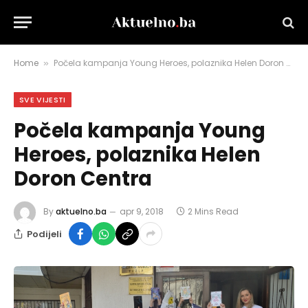
Home
Počela kampanja Young Heroes, polaznika Helen Doron Centra
»
SVE VIJESTI
Počela kampanja Young
Heroes, polaznika Helen
Doron Centra
By
aktuelno.ba
apr 9, 2018
2 Mins Read
Podijeli