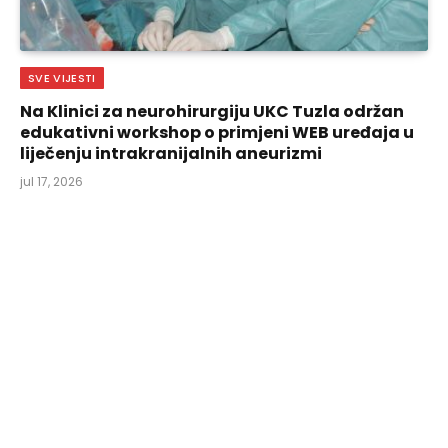
SVE VIJESTI
Na Klinici za neurohirurgiju UKC Tuzla održan
edukativni workshop o primjeni WEB uređaja u
liječenju intrakranijalnih aneurizmi
jul 17, 2026