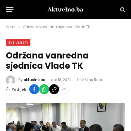
Home
Održana vanredna sjednica Vlade TK
»
SVE VIJESTI
Održana vanredna
sjednica Vlade TK
By
aktuelno.ba
apr 18, 2024
2 Mins Read
Podijeli