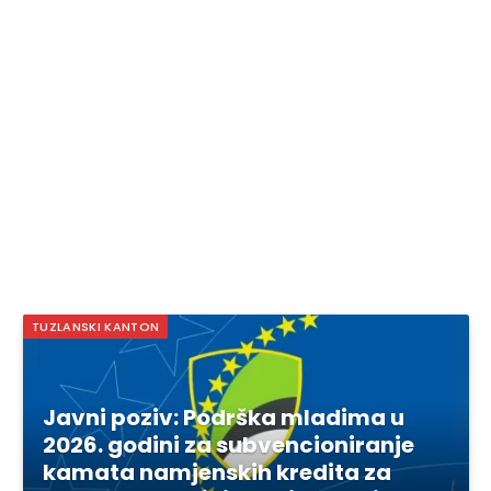
TUZLANSKI KANTON
Javni poziv: Podrška mladima u
2026. godini za subvencioniranje
kamata namjenskih kredita za