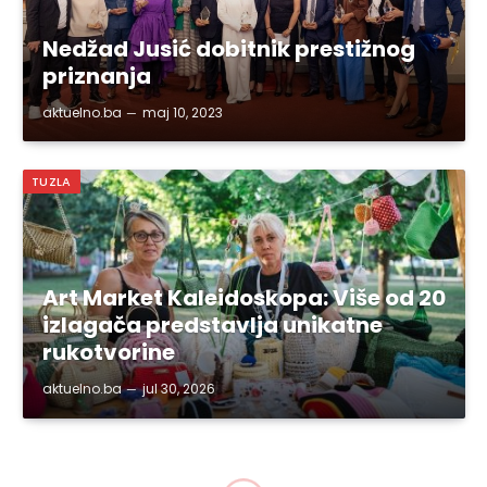
Nedžad Jusić dobitnik prestižnog
priznanja
aktuelno.ba
maj 10, 2023
TUZLA
Art Market Kaleidoskopa: Više od 20
izlagača predstavlja unikatne
rukotvorine
aktuelno.ba
jul 30, 2026