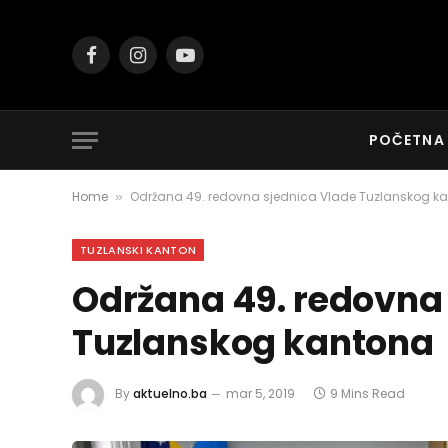
Facebook
Instagram
YouTube
POČETNA
Home
Održana 49. redovna sjednica Vlade Tuzlanskog k
»
TUZLANSKI KANTON
Održana 49. redovna
Tuzlanskog kantona
By
aktuelno.ba
mar 5, 2019
9 Mins Read