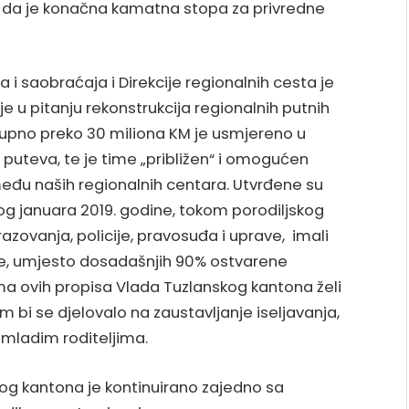
 da je konačna kamatna stopa za privredne
 i saobraćaja i Direkcije regionalnih cesta je
je u pitanju rekonstrukcija regionalnih putnih
kupno preko 30 miliona KM je usmjereno u
h puteva, te je time „približen“ i omogućen
zmeđu naših regionalnih centara. Utvrđene su
og januara 2019. godine, tokom porodiljskog
zovanja, policije, pravosuđa i uprave, imali
će, umjesto dosadašnjih 90% ostvarene
ma ovih propisa Vlada Tuzlanskog kantona želi
om bi se djelovalo na zaustavljanje iseljavanja,
mladim roditeljima.
og kantona je kontinuirano zajedno sa