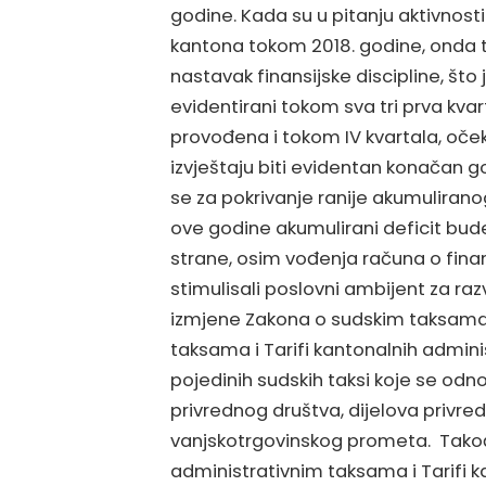
godine. Kada su u pitanju aktivnosti
kantona tokom 2018. godine, onda 
nastavak finansijske discipline, što 
evidentirani tokom sva tri prva kva
provođena i tokom IV kvartala, oček
izvještaju biti evidentan konačan godiš
se za pokrivanje ranije akumulirano
ove godine akumulirani deficit bu
strane, osim vođenja računa o finan
stimulisali poslovni ambijent za raz
izmjene Zakona o sudskim taksama 
taksama i Tarifi kantonalnih adminis
pojedinih sudskih taksi koje se odno
privrednog društva, dijelova privre
vanjskotrgovinskog prometa. Tako
administrativnim taksama i Tarifi k