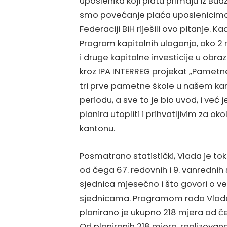
uposlenika koji platu primaju iz Bud
smo povećanje plaća uposlenicima u 
Federaciji BiH riješili ovo pitanje. K
Program kapitalnih ulaganja, oko 2 
i druge kapitalne investicije u ob
kroz IPA INTERREG projekat „Pametne
tri prve pametne škole u našem kan
periodu, a sve to je bio uvod, i već 
planira utopliti i prihvatljivim za ok
kantonu.
Posmatrano statistički, Vlada je t
od čega 67. redovnih i 9. vanrednih 
sjednica mjesečno i što govori o v
sjednicama. Programom rada Vlade
planirano je ukupno 218 mjera od č
Od planiranih 218 mjera, realizovano