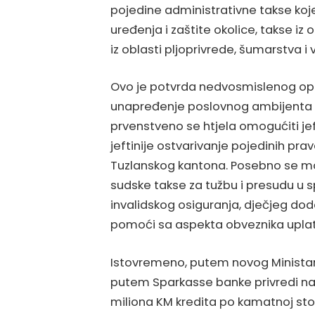
pojedine administrativne takse koj
uređenja i zaštite okolice, takse iz o
iz oblasti pljoprivrede, šumarstva i
Ovo je potvrda nedvosmislenog opr
unapređenje poslovnog ambijenta i
prvenstveno se htjela omogućiti jeft
jeftinije ostvarivanje pojedinih pra
Tuzlanskog kantona. Posebno se mo
sudske takse za tužbu i presudu u 
invalidskog osiguranja, dječjeg doda
pomoći sa aspekta obveznika uplate
Istovremeno, putem novog Ministarstv
putem Sparkasse banke privredi na
miliona KM kredita po kamatnoj sto