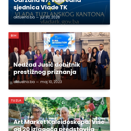
sjednica Vlade TK
aktuelno.ba
jul 30, 2026
BIH
Nedžad Jusić dobitnik
prestižnog priznanja
aktuelno.ba
maj 10, 2023
TUZLA
Art Market Kaleidoskopa: Više
od 20 izlagača predstavlja