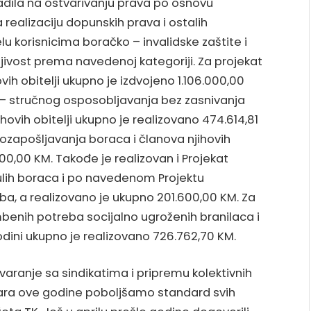
adila na ostvarivanju prava po osnovu
ealizaciju dopunskih prava i ostalih
elu korisnicima boračko – invalidske zaštite i
ljivost prema navedenoj kategoriji. Za projekat
vih obitelji ukupno je izdvojeno 1.106.000,00
 – stručnog osposobljavanja bez zasnivanja
ovih obitelji ukupno je realizovano 474.614,81
ozapošljavanja boraca i članova njihovih
00,00 KM. Takođe je realizovan i Projekat
ulih boraca i po navedenom Projektu
ba, a realizovano je ukupno 201.600,00 KM. Za
enih potreba socijalno ugroženih branilaca i
odini ukupno je realizovano 726.762,70 KM.
aranje sa sindikatima i pripremu kolektivnih
ara ove godine poboljšamo standard svih