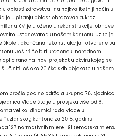
žeta TK. Još u aprilu prošle godine dogovorili
oblasti zdravstva i na najkvalitetniji način u
ada je u pitanju oblast obrazovanja, kroz
miliona KM je uloženo u rekonstrukcije, obnove
razovnim ustanovama u našem kantonu. Uz to je
 škole“, okončana rekonstrukcija i otvorene su
tonu. Još tri će biti urađene u narednom
je aplicirano na novi projekat u okviru kojeg se
oliš učiniti još oko 20 školskih objekata u našem
okom prošle godine održala ukupno 76. sjednica
sjednica Vlade što je u prosjeku više od 6.
eoma velikoj dinamici rada Vlade u
 Tuzlanskog kantona za 2018. godinu
ega 127 normativnih mjere i 91 tematska mjera.
 je 187 mjera (ili 85,8%), a nerealizovana 31