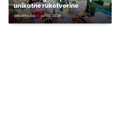
unikatne rukotvorine
aktuelno.ba
jul 30, 2026