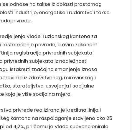
e se odnose na takse iz oblasti prostornog
blasti industrije, energetike i rudarstva i takse
 vodoprivrede.
edjeljenja Vlade Tuzlanskog kantona za
 rasterećenje privrede, a ovim zakonom
inija registracija privrednih subjekata i
va privrednih subjekata iz nadležnosti
gu istaknuti značajno smanjenje iznosa
sporovima iz zdravstvenog, mirovinskog i
tka, starateljstva, usvojenja i socijalne
 koja je više socijalna mjera.
a privrede realizirana je kreditna linija i
šeg kantona na raspolaganje stavljeno oko 25
pi od 4,2%, pri čemu je Vlada subvencionirala