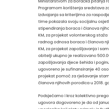
Ministarstvom za boračka pitanja r
Programom korištenja sredstava za r
izdvajanja sa kriterijima za raspodj
time pokazala svoju socijalnu osjet
stipendiranja boraca i članova njiho
KM, za projekat volonterskog staža
radnog odnosa boraca i članova njih
KM, za projekat zapošljavanja i sam
obitelji ukupno je realizovano 500.0
zapošljavanja djece šehida i pogin
ugovoreno je sufinansiranje 40 oso
projekat pomoć za rješavanje stamb
članova njihovih porodica u 2018. g
Podsjećamo i kroz kolektivno pregov
ugovora dogovoreno je da od janu