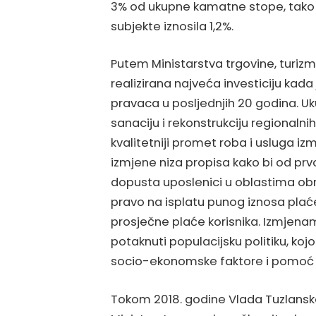
3% od ukupne kamatne stope, tako
subjekte iznosila 1,2%.
Putem Ministarstva trgovine, turizma
realizirana najveća investiciju kada 
pravaca u posljednjih 20 godina. U
sanaciju i rekonstrukciju regionalni
kvalitetniji promet roba i usluga i
izmjene niza propisa kako bi od prv
dopusta uposlenici u oblastima obra
pravo na isplatu punog iznosa pla
prosječne plaće korisnika. Izmjena
potaknuti populacijsku politiku, koj
socio-ekonomske faktore i pomoć 
Tokom 2018. godine Vlada Tuzlansk