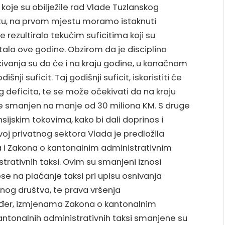
 koje su obilježile rad Vlade Tuzlanskog
tu, na prvom mjestu moramo istaknuti
je rezultiralo tekućim suficitima koji su
rtala ove godine. Obzirom da je disciplina
ivanja su da će i na kraju godine, u konačnom
nji suficit. Taj godišnji suficit, iskoristiti će
g deficita, te se može očekivati da na kraju
de smanjen na manje od 30 miliona KM. S druge
sijskim tokovima, kako bi dali doprinos i
voj privatnog sektora Vlada je predložila
i Zakona o kantonalnim administrativnim
trativnih taksi. Ovim su smanjeni iznosi
se na plaćanje taksi pri upisu osnivanja
dnog društva, te prava vršenja
đer, izmjenama Zakona o kantonalnim
antonalnih administrativnih taksi smanjene su