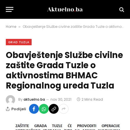
Home
Obavještenje Službe civilne zaštite Grada Tuzle o aktivnostima BHMAC Regionalnog ureda Tuzla
»
GRAD TUZLA
Obavještenje Službe civilne
zaštite Grada Tuzle o
aktivnostima BHMAC
Regionalnog ureda Tuzla
By
aktuelno.ba
nov 30, 2021
2 Mins Read
Podijeli