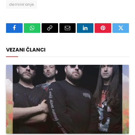
deminiranje
Facebook
WhatsApp
Copy
Email
LinkedIn
Pinterest
Twitte
Link
VEZANI ČLANCI