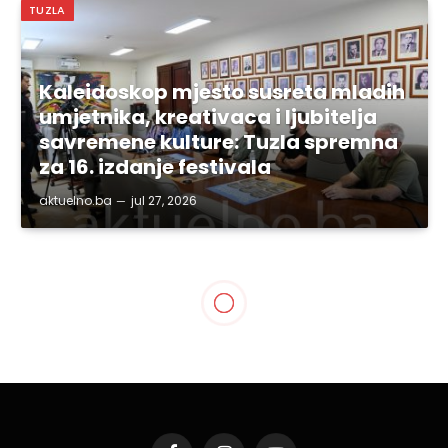
TUZLA
Kaleidoskop mjesto susreta mladih
umjetnika, kreativaca i ljubitelja
savremene kulture: Tuzla spremna
za 16. izdanje festivala
aktuelno.ba
jul 27, 2026