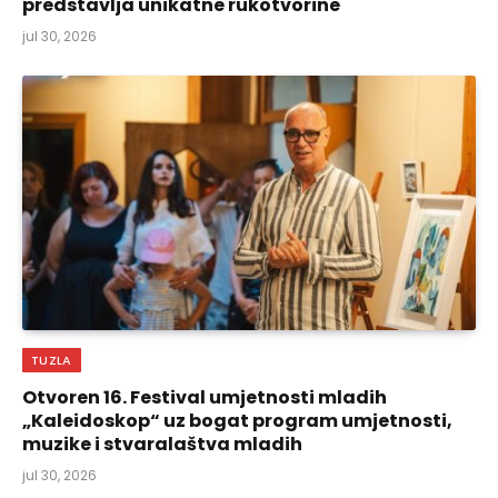
predstavlja unikatne rukotvorine
jul 30, 2026
TUZLA
Otvoren 16. Festival umjetnosti mladih
„Kaleidoskop“ uz bogat program umjetnosti,
muzike i stvaralaštva mladih
jul 30, 2026