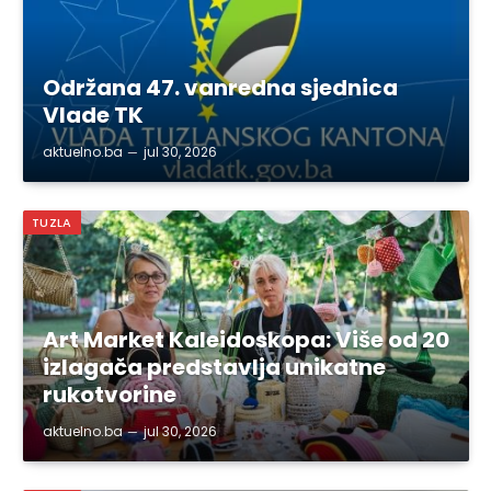
Održana 47. vanredna sjednica
Vlade TK
aktuelno.ba
jul 30, 2026
TUZLA
Art Market Kaleidoskopa: Više od 20
izlagača predstavlja unikatne
rukotvorine
aktuelno.ba
jul 30, 2026