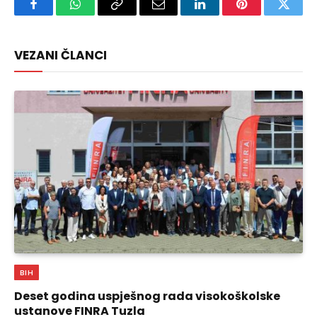
Facebook
WhatsApp
Copy
Email
LinkedIn
Pinterest
Twitte
Link
VEZANI ČLANCI
BIH
Deset godina uspješnog rada visokoškolske
ustanove FINRA Tuzla