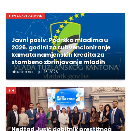
TUZLANSKI KANTON
Javni poziv: Podrška mladima u
2026. godini za subvencioniranje
kamata namjenskih kredita za
stambeno zbrinjavanje mladih
aktuelno.ba
jul 26, 2026
BIH
Nedžad Jusić dobitnik prestižnog