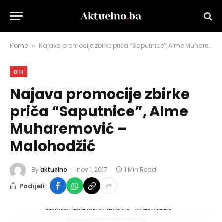
Home
Najava promocije zbirke priča “Saputnice”, Alme Muharemović – Malohodžić
»
BIH
Najava promocije zbirke
priča “Saputnice”, Alme
Muharemović –
Malohodžić
By
aktuelno
nov 1, 2017
1 Min Read
Podijeli