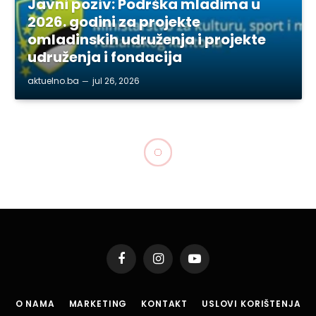
Javni poziv: Podrška mladima u
2026. godini za projekte
omladinskih udruženja i projekte
udruženja i fondacija
aktuelno.ba
jul 26, 2026
BIH
Originalni dokument
Dejtonskog mirovnog
sporazuma u Arhivu
Predsjedništva BiH